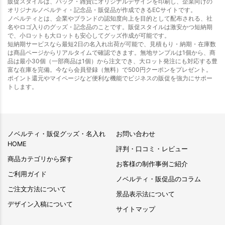
販促スタイルは、バッグ・雑貨にオリジナルデザインを印刷し、企業向けの
オリジナルノベルティ・記念品・販促品が作成できるECサイトです。
ノベルティとは、企業やブランドの認知度向上を目的として配布される、社
名やロゴ入りのグッズ・記念品のことです。販促スタイルは激安かつ短納期
で、小ロットも大ロットも安心してグッズ作成が可能です。
短納期サービスなら最短2日の名入れ出荷が可能で、見積もり・納期・在庫数
は商品ページからリアルタイムで確認できます。無地サンプルは1個から、商
品は最小30個（一部商品は1個）から注文でき、大ロット発注にも対応する豊
富な在庫を完備。今なら会員登録（無料）で500円クーポンをプレゼント。
ポイント還元やマイページなど便利な機能でビジネスの販促を強力にサポー
トします。
ノベルティ・販促グッズ・名入れ
お問い合わせ
HOME
評判・口コミ・レビュー
商品カテゴリから探す
お客様の制作事例ご紹介
ご利用ガイド
ノベルティ・販促品のコラム
ご注文方法について
景品表示法について
デザイン入稿について
サイトマップ