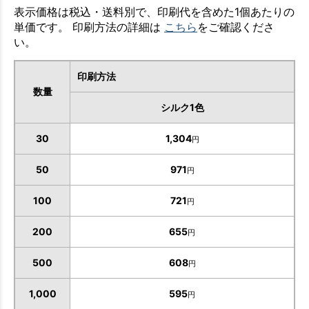
表示価格は税込・送料別で、印刷代を含めた1個あたりの
単価です。 印刷方法の詳細は
こちら
をご確認くださ
い。
印刷方法
数量
シルク1色
30
1,304
円
50
971
円
100
721
円
200
655
円
500
608
円
1,000
595
円