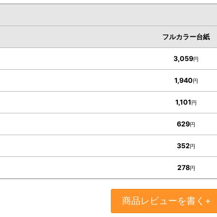
フルカラー台紙
3,059
円
1,940
円
1,101
円
629
円
352
円
278
円
商品レビューを書く+