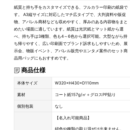
紙質と持ち手をカスタマイズできる、フルカラー印刷の紙袋で
す。 A3縦サイズに対応したマチ広タイプで、大判資料や販促
物、アパレル商材なども収めやすく、厚みのある内容物をまと
めたい場面に適しています。紙質は光沢紙とマット紙から選
べ、持ち手は3種類、色も4～6色から選択可能。大型ながら持
ち帰りやすく、広い印刷面でブランド訴求もしやすいため、展
示会、物販イベント、アパレル販売やエンタメ案件のセット商
品用バッグにもおすすめです。
商品仕様
本体サイズ
W320×H430×D110mm
素材
コート紙157g/㎡＋グロスPP貼り
個別包装
なし
【名入れ可能商品】
紐色や種類の取り混ぜは出来ません。