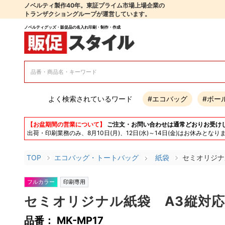
ノベルティ製作40年。東証プライム市場上場企業の
トランザクショングループが運営しています。
ノベルティグッズ・販促品の名入れ印刷・制作・作成
よく検索されているワード
#エコバッグ
#ボー
【お盆期間の営業について】
ご注文・お問い合わせは通常どおりお受け
出荷・印刷業務のみ、8月10日(月)、12日(水)～14日(金)はお休み
TOP
エコバッグ・トートバッグ
紙袋
セミオリジナ
フルカラー
印刷専用
セミオリジナル紙袋 A3縦対応
品番： MK-MP17