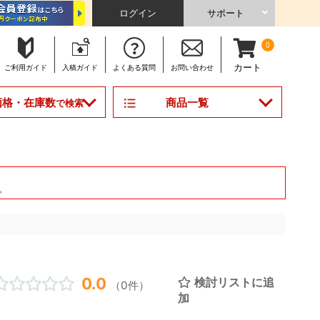
ログイン
サポート
0
カート
ご利用
ガイド
入稿
ガイド
よくある
質問
お問い合わせ
商品一覧
価格・在庫数
で検索
。
0.0
検討リストに追
（0件）
加