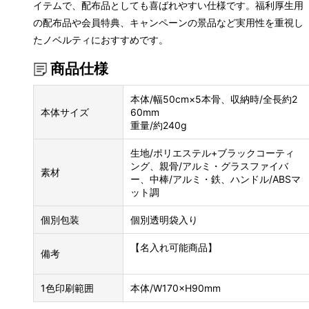
イテムで、配布品としても喜ばれやすい仕様です。福利厚生用
の配布品や会員特典、キャンペーンの景品など実用性を重視し
たノベルティにおすすめです。
商品仕様
本体/幅50cm×5本骨、収納時/全長約2
本体サイズ
60mm
重量/約240g
生地/ポリエステル+ブラックコーティ
ング、親骨/アルミ・グラスファイバ
素材
ー、中棒/アルミ・鉄、ハンドル/ABSマ
ット調
個別包装
個別透明袋入り
【名入れ可能商品】
備考
1色印刷範囲
本体/W170×H90mm