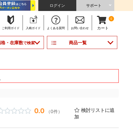
ログイン
サポート
0
カート
ご利用
ガイド
入稿
ガイド
よくある
質問
お問い合わせ
商品一覧
価格・在庫数
で検索
。
0.0
検討リストに追
（0件）
加