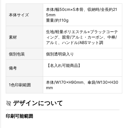
本体/幅50cm×5本骨、収納時/全長約21
本体サイズ
5mm
重量/約110g
生地/軽量ポリエステル+ブラックコーテ
素材
ィング、親骨/アルミ・カーボン、中棒/
アルミ、ハンドル/ABSマット調
個別包装
個別透明袋入り
【名入れ可能商品】
備考
本体/W170×H90mm、傘袋/W130×H30
1色印刷範囲
mm
デザインについて
印刷可能範囲