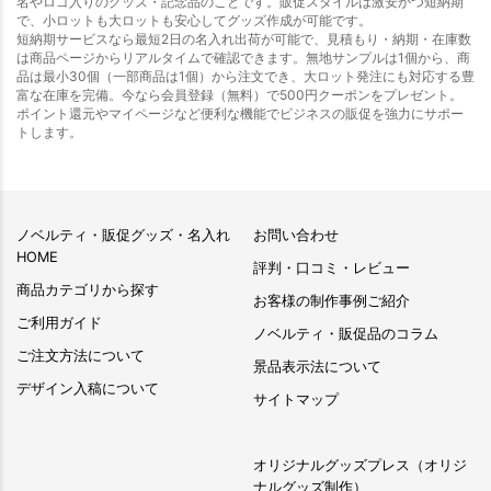
名やロゴ入りのグッズ・記念品のことです。販促スタイルは激安かつ短納期
で、小ロットも大ロットも安心してグッズ作成が可能です。
短納期サービスなら最短2日の名入れ出荷が可能で、見積もり・納期・在庫数
は商品ページからリアルタイムで確認できます。無地サンプルは1個から、商
品は最小30個（一部商品は1個）から注文でき、大ロット発注にも対応する豊
富な在庫を完備。今なら会員登録（無料）で500円クーポンをプレゼント。
ポイント還元やマイページなど便利な機能でビジネスの販促を強力にサポー
トします。
ノベルティ・販促グッズ・名入れ
お問い合わせ
HOME
評判・口コミ・レビュー
商品カテゴリから探す
お客様の制作事例ご紹介
ご利用ガイド
ノベルティ・販促品のコラム
ご注文方法について
景品表示法について
デザイン入稿について
サイトマップ
オリジナルグッズプレス（オリジ
ナルグッズ制作）