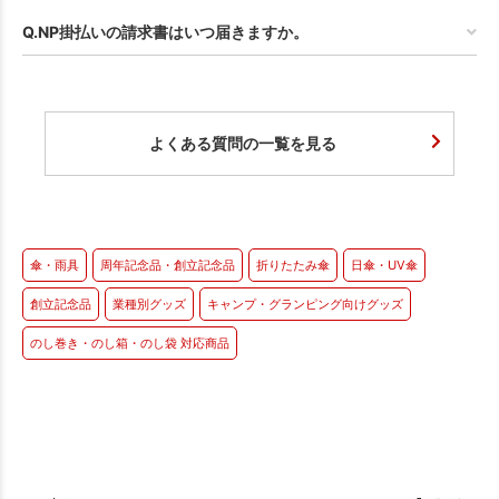
Q.NP掛払いの請求書はいつ届きますか。
よくある質問の一覧を見る
傘・雨具
周年記念品・創立記念品
折りたたみ傘
日傘・UV傘
創立記念品
業種別グッズ
キャンプ・グランピング向けグッズ
のし巻き・のし箱・のし袋 対応商品