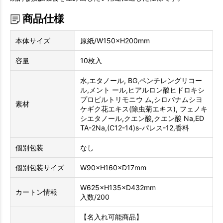
商品仕様
本体サイズ
原紙/W150×H200mm
容量
10枚入
水,エタノール, BG,ペンチレングリコー
ル,メント ール,ヒアルロン酸ヒドロキシ
プロピルトリモニウ ム,シロバナムシヨ
素材
ケギク花エキス(除虫菊エキス), フェノキ
シエタノール,クエン酸,クエン酸 Na,ED
TA-2Na,(C12-14)s-パレス-12,香料
個別包装
なし
個別包装サイズ
W90×H160×D17mm
W625×H135×D432mm
カートン情報
入数/200
【名入れ可能商品】