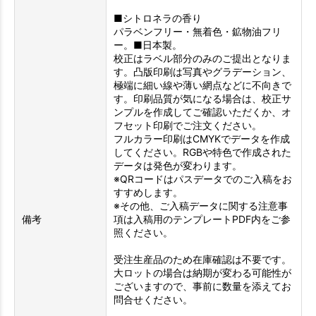
■シトロネラの香り
パラベンフリー・無着色・鉱物油フリ
ー。■日本製。
校正はラベル部分のみのご提出となりま
す。凸版印刷は写真やグラデーション、
極端に細い線や薄い網点などに不向きで
す。印刷品質が気になる場合は、校正サ
ンプルを作成してご確認いただくか、オ
フセット印刷でご注文ください。
フルカラー印刷はCMYKでデータを作成
してください。RGBや特色で作成された
データは発色が変わります。
※QRコードはパスデータでのご入稿をお
すすめします。
※その他、ご入稿データに関する注意事
備考
項は入稿用のテンプレートPDF内をご参
照ください。
受注生産品のため在庫確認は不要です。
大ロットの場合は納期が変わる可能性が
ございますので、事前に数量を添えてお
問合せください。