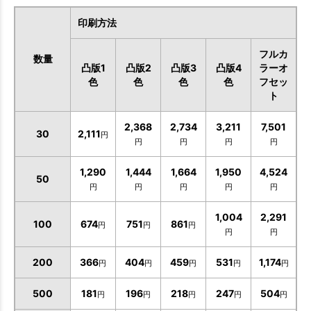
印刷方法
フルカ
数量
凸版1
凸版2
凸版3
凸版4
ラーオ
色
色
色
色
フセッ
ト
2,368
2,734
3,211
7,501
30
2,111
円
円
円
円
円
1,290
1,444
1,664
1,950
4,524
50
円
円
円
円
円
お買い物を続ける
カートへ進む
1,004
2,291
100
674
751
861
円
円
円
円
円
200
366
404
459
531
1,174
円
円
円
円
円
500
181
196
218
247
504
円
円
円
円
円