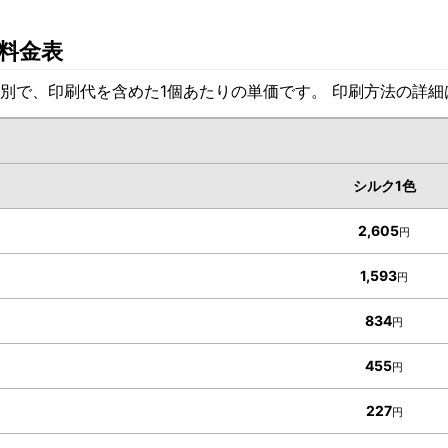
料金表
別で、印刷代を含めた1個あたりの単価です。 印刷方法の詳
シルク1色
2,605
円
1,593
円
834
円
455
円
227
円