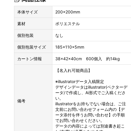
本体サイズ
200×200mm
素材
ポリエステル
個別包装
なし
個別包装サイズ
185×110×5mm
カートン情報
38×42×40cm 600個入 約14kg
【名入れ可能商品】
※illustratorデータ入稿限定
デザインデータはillustrator(ベクターデ
ータ)で作成し、Ai形式でご入稿くださ
い。
備考
illustratorをお持ちでない場合は、ご注
文前にお問い合わせフォーム内の【デ
ータ添付を伴うお問い合わせ】の手順
でお問い合わせください。
データの内容によっては別途書き起こ