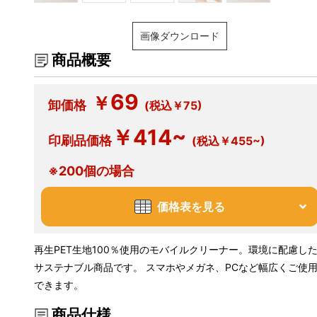
画像ダウンロード
商品概要
69
￥
卸価格
(税込￥75)
￥414~
印刷品価格
(税込￥455~)
※200個の場合
価格表を見る
再生PET生地100％使用のモバイルクリーナー。環境に配慮し
サステナブル商品です。 スマホやメガネ、PCなど幅広くご使
できます。
商品仕様