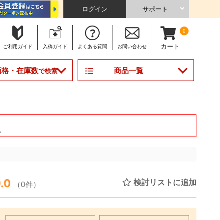
ログイン
サポート
0
カート
ご利用
ガイド
入稿
ガイド
よくある
質問
お問い合わせ
商品一覧
価格・在庫数
で検索
。
.0
検討リストに追加
（0件）