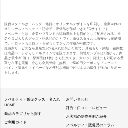
販促スタイルは、バッグ・雑貨にオリジナルデザインを印刷し、企業向けの
オリジナルノベルティ・記念品・販促品が作成できるECサイトです。
ノベルティとは、企業やブランドの認知度向上を目的として配布される、社
名やロゴ入りのグッズ・記念品のことです。販促スタイルは激安かつ短納期
で、小ロットも大ロットも安心してグッズ作成が可能です。
短納期サービスなら最短2日の名入れ出荷が可能で、見積もり・納期・在庫数
は商品ページからリアルタイムで確認できます。無地サンプルは1個から、商
品は最小30個（一部商品は1個）から注文でき、大ロット発注にも対応する豊
富な在庫を完備。今なら会員登録（無料）で500円クーポンをプレゼント。
ポイント還元やマイページなど便利な機能でビジネスの販促を強力にサポー
トします。
ノベルティ・販促グッズ・名入れ
お問い合わせ
HOME
評判・口コミ・レビュー
商品カテゴリから探す
お客様の制作事例ご紹介
ご利用ガイド
ノベルティ・販促品のコラム