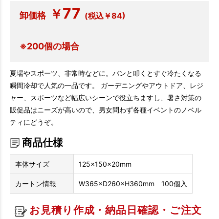
77
￥
卸価格
(税込￥84)
※200個の場合
夏場やスポーツ、非常時などに。バンと叩くとすぐ冷たくなる
瞬間冷却で人気の一品です。 ガーデニングやアウトドア、レジ
ャー、スポーツなど幅広いシーンで役立ちますし、暑さ対策の
販促品はニーズが高いので、男女問わず各種イベントのノベル
ティにどうぞ。
商品仕様
本体サイズ
125×150×20mm
カートン情報
W365×D260×H360mm 100個入
お見積り作成・納品日確認・ご注文