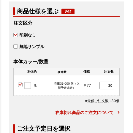
商品仕様を選ぶ
注文区分
印刷なし
無地サンプル
本体カラー/数量
本体色
価格
注文数
在庫数
在庫36,000 個（入
￥77
他
荷予定未定）
※最低ご注文数
: 30個
在庫切れ商品のご注文について
ご注文予定日を選択