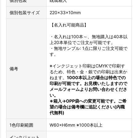
個別包装
既成箱入
個別包装サイズ
220×33×10mm
【名入れ可能商品】
・名入れは100本～、無地購入は40本以
上20本単位でご注文が可能です。
・無地サンプル: 1点に限りご注文可能で
す。
※インクジェット印刷はCMYKで印刷す
備考
るため、特色・金・銀での印刷は出来か
ねます。
1000本以上の場合は特色での
印刷が可能です。お見積いたしますので
メールフォームよりお問い合わせくださ
い。
※箱入→OPP袋への変更可能です。ご希
望の場合は備考欄に追記ください(内職
代無料)
1色印刷範囲
W60×H6mm ※1000本以上
インクジェット