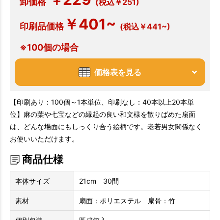
￥
卸価格
(税込￥251)
￥401~
印刷品価格
(税込￥441~)
※100個の場合
価格表を見る
【印刷あり：100個～1本単位、印刷なし：40本以上20本単
位】麻の葉や七宝などの縁起の良い和文様を散りばめた扇面
は、どんな場面にもしっくり合う絵柄です。老若男女関係なく
お使いいただけます。
商品仕様
本体サイズ
21cm 30間
素材
扇面：ポリエステル 扇骨：竹