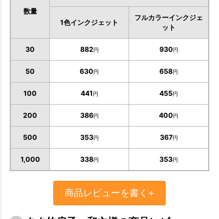
数量
フルカラーインクジェ
1色インクジェット
ット
30
882
930
円
円
50
630
658
円
円
100
441
455
円
円
200
386
400
円
円
500
353
367
円
円
お買い物を続ける
カートへ進む
1,000
338
353
円
円
商品レビューを書く+