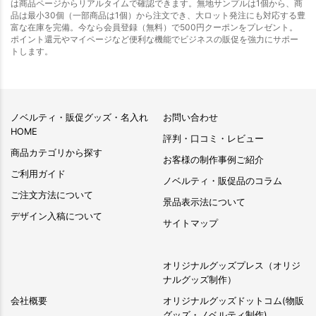
は商品ページからリアルタイムで確認できます。無地サンプルは1個から、商
品は最小30個（一部商品は1個）から注文でき、大ロット発注にも対応する豊
富な在庫を完備。今なら会員登録（無料）で500円クーポンをプレゼント。
ポイント還元やマイページなど便利な機能でビジネスの販促を強力にサポー
トします。
ノベルティ・販促グッズ・名入れ
お問い合わせ
HOME
評判・口コミ・レビュー
商品カテゴリから探す
お客様の制作事例ご紹介
ご利用ガイド
ノベルティ・販促品のコラム
ご注文方法について
景品表示法について
デザイン入稿について
サイトマップ
オリジナルグッズプレス（オリジ
ナルグッズ制作）
会社概要
オリジナルグッズドットコム(物販
グッズ・ノベルティ制作)