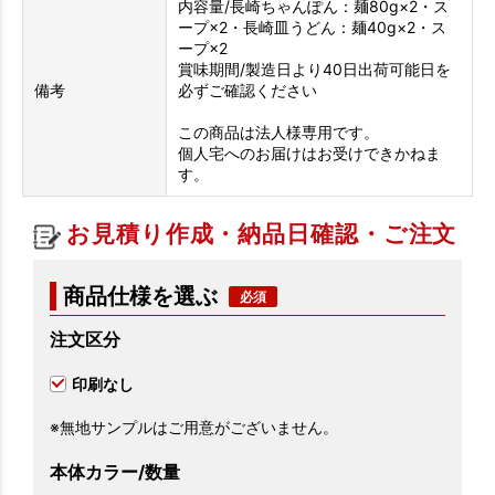
内容量/長崎ちゃんぽん：麺80g×2・ス
ープ×2・長崎皿うどん：麺40g×2・ス
ープ×2
賞味期間/製造日より40日出荷可能日を
備考
必ずご確認ください
この商品は法人様専用です。
個人宅へのお届けはお受けできかねま
す。
お見積り作成・納品日確認・ご注文
商品仕様を選ぶ
注文区分
印刷なし
※無地サンプルはご用意がございません。
本体カラー/数量