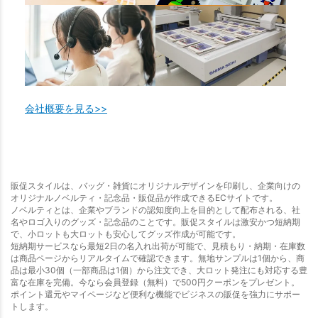
会社概要を見る>>
販促スタイルは、バッグ・雑貨にオリジナルデザインを印刷し、企業向けの
オリジナルノベルティ・記念品・販促品が作成できるECサイトです。
ノベルティとは、企業やブランドの認知度向上を目的として配布される、社
名やロゴ入りのグッズ・記念品のことです。販促スタイルは激安かつ短納期
で、小ロットも大ロットも安心してグッズ作成が可能です。
短納期サービスなら最短2日の名入れ出荷が可能で、見積もり・納期・在庫数
は商品ページからリアルタイムで確認できます。無地サンプルは1個から、商
品は最小30個（一部商品は1個）から注文でき、大ロット発注にも対応する豊
富な在庫を完備。今なら会員登録（無料）で500円クーポンをプレゼント。
ポイント還元やマイページなど便利な機能でビジネスの販促を強力にサポー
トします。