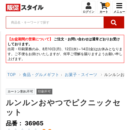
0
ログイン
カート
メニュー
【お盆期間の営業について】
ご注文・お問い合わせは通常どおりお受け
しております。
出荷・印刷業務のみ、8月10日(月)、12日(水)～14日(金)はお休みとなりま
す。ご不便をお掛けいたしますが、何卒ご理解を賜りますようお願い申し
上げます。
TOP
食品・グルメギフト
お菓子・スイーツ
ルンルンおや
カートン割れ不可
印刷不可
ルンルンおやつでピクニックセ
ット
品番： 36965