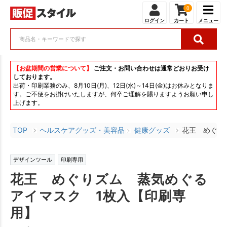
0
ログイン
カート
メニュー
【お盆期間の営業について】
ご注文・お問い合わせは通常どおりお受け
しております。
出荷・印刷業務のみ、8月10日(月)、12日(水)～14日(金)はお休みとなりま
す。ご不便をお掛けいたしますが、何卒ご理解を賜りますようお願い申し
上げます。
TOP
ヘルスケアグッズ・美容品
健康グッズ
花王 めぐり
デザインツール
印刷専用
花王 めぐりズム 蒸気めぐる
アイマスク 1枚入【印刷専
用】