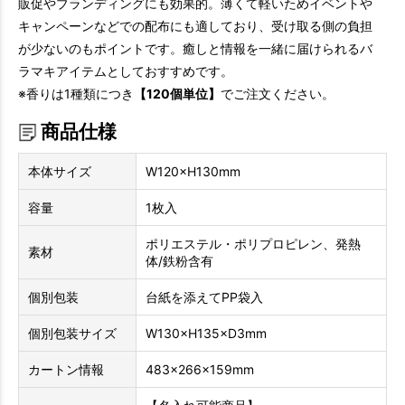
販促やブランディングにも効果的。薄くて軽いためイベントや
キャンペーンなどでの配布にも適しており、受け取る側の負担
が少ないのもポイントです。癒しと情報を一緒に届けられるバ
ラマキアイテムとしておすすめです。
※香りは1種類につき
【120個単位】
でご注文ください。
商品仕様
本体サイズ
W120×H130mm
容量
1枚入
ポリエステル・ポリプロピレン、発熱
素材
体/鉄粉含有
個別包装
台紙を添えてPP袋入
個別包装サイズ
W130×H135×D3mm
カートン情報
483×266×159mm