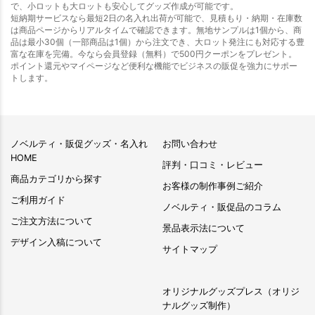
で、小ロットも大ロットも安心してグッズ作成が可能です。
短納期サービスなら最短2日の名入れ出荷が可能で、見積もり・納期・在庫数
は商品ページからリアルタイムで確認できます。無地サンプルは1個から、商
品は最小30個（一部商品は1個）から注文でき、大ロット発注にも対応する豊
富な在庫を完備。今なら会員登録（無料）で500円クーポンをプレゼント。
ポイント還元やマイページなど便利な機能でビジネスの販促を強力にサポー
トします。
ノベルティ・販促グッズ・名入れ
お問い合わせ
HOME
評判・口コミ・レビュー
商品カテゴリから探す
お客様の制作事例ご紹介
ご利用ガイド
ノベルティ・販促品のコラム
ご注文方法について
景品表示法について
デザイン入稿について
サイトマップ
オリジナルグッズプレス（オリジ
ナルグッズ制作）