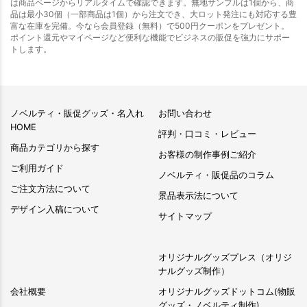
は商品ページからリアルタイムで確認できます。無地サンプルは1個から、商
品は最小30個（一部商品は1個）から注文でき、大ロット発注にも対応する豊
富な在庫を完備。今なら会員登録（無料）で500円クーポンをプレゼント。
ポイント還元やマイページなど便利な機能でビジネスの販促を強力にサポー
トします。
ノベルティ・販促グッズ・名入れ
お問い合わせ
HOME
評判・口コミ・レビュー
商品カテゴリから探す
お客様の制作事例ご紹介
ご利用ガイド
ノベルティ・販促品のコラム
ご注文方法について
景品表示法について
デザイン入稿について
サイトマップ
オリジナルグッズプレス（オリジ
ナルグッズ制作）
会社概要
オリジナルグッズドットコム(物販
グッズ・ノベルティ制作)