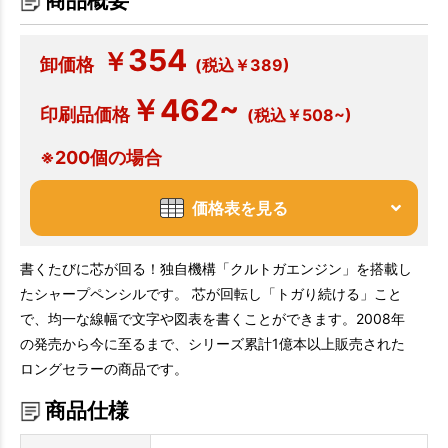
商品概要
354
￥
卸価格
(税込￥389)
￥462~
印刷品価格
(税込￥508~)
※200個の場合
価格表を見る
書くたびに芯が回る！独自機構「クルトガエンジン」を搭載し
たシャープペンシルです。 芯が回転し「トガり続ける」こと
で、均一な線幅で文字や図表を書くことができます。2008年
の発売から今に至るまで、シリーズ累計1億本以上販売された
ロングセラーの商品です。
商品仕様