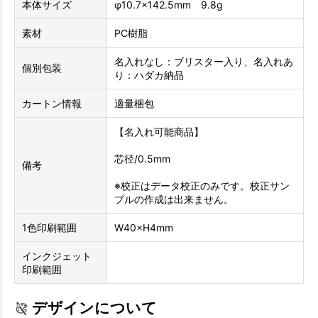
本体サイズ
φ10.7×142.5mm 9.8g
素材
PC樹脂
名入れなし：ブリスター入り、名入れあ
個別包装
り：ハダカ納品
カートン情報
適量梱包
【名入れ可能商品】
芯径/0.5mm
備考
※校正はデータ校正のみです。校正サン
プルの作成は出来ません。
1色印刷範囲
W40×H4mm
インクジェット
印刷範囲
デザインについて