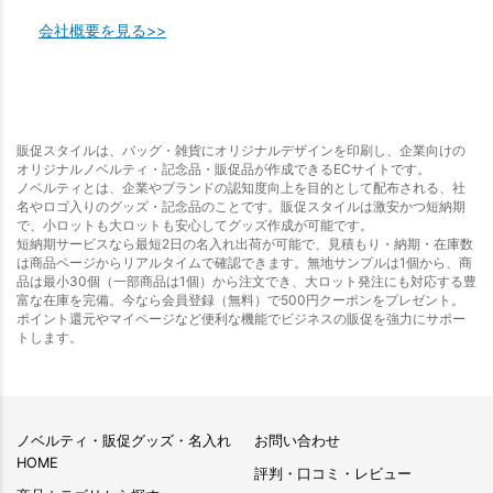
会社概要を見る>>
販促スタイルは、バッグ・雑貨にオリジナルデザインを印刷し、企業向けの
オリジナルノベルティ・記念品・販促品が作成できるECサイトです。
ノベルティとは、企業やブランドの認知度向上を目的として配布される、社
名やロゴ入りのグッズ・記念品のことです。販促スタイルは激安かつ短納期
で、小ロットも大ロットも安心してグッズ作成が可能です。
短納期サービスなら最短2日の名入れ出荷が可能で、見積もり・納期・在庫数
は商品ページからリアルタイムで確認できます。無地サンプルは1個から、商
品は最小30個（一部商品は1個）から注文でき、大ロット発注にも対応する豊
富な在庫を完備。今なら会員登録（無料）で500円クーポンをプレゼント。
ポイント還元やマイページなど便利な機能でビジネスの販促を強力にサポー
トします。
ノベルティ・販促グッズ・名入れ
お問い合わせ
HOME
評判・口コミ・レビュー