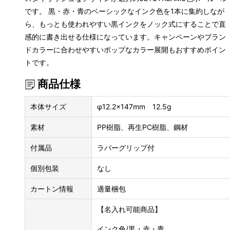
です。 黒・赤・青のベーシックなインク色を1本に集約しなが
ら、もっとも使われやすい黒インクをノック式にすることで直
感的に書き出せる仕様になっています。キャンペーンやブラン
ドカラーに合わせやすいポップなカラー展開もおすすめポイン
トです。
商品仕様
本体サイズ
φ12.2×147mm 12.5g
素材
PP樹脂、再生PC樹脂、鋼材
付属品
ラバーグリップ付
個別包装
なし
カートン情報
適量梱包
【名入れ可能商品】
インク色/黒・赤・青