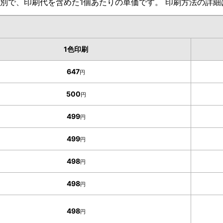
別で、印刷代を含めた1個あたりの単価です。 印刷方法の詳
1色印刷
647
円
500
円
499
円
499
円
498
円
498
円
498
円