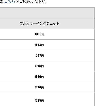
細は
こちら
をご確認ください。
フルカラーインクジェット
685
円
518
円
517
円
516
円
516
円
516
円
515
円