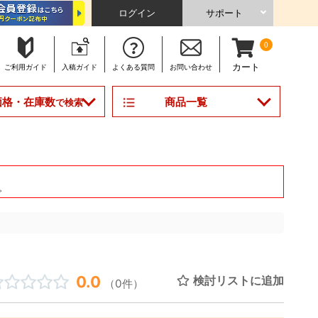
ログイン
サポート
0
カート
ご利用
ガイド
入稿
ガイド
よくある
質問
お問い合わせ
商品一覧
価格・在庫数
で検索
。
0.0
検討リストに追加
（0件）