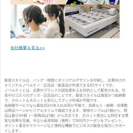
会社概要を見る>>
販促スタイルは、バッグ・雑貨にオリジナルデザインを印刷し、企業向けの
オリジナルノベルティ・記念品・販促品が作成できるECサイトです。
ノベルティとは、企業やブランドの認知度向上を目的として配布される、社
名やロゴ入りのグッズ・記念品のことです。販促スタイルは激安かつ短納期
で、小ロットも大ロットも安心してグッズ作成が可能です。
短納期サービスなら最短2日の名入れ出荷が可能で、見積もり・納期・在庫数
は商品ページからリアルタイムで確認できます。無地サンプルは1個から、商
品は最小30個（一部商品は1個）から注文でき、大ロット発注にも対応する豊
富な在庫を完備。今なら会員登録（無料）で500円クーポンをプレゼント。
ポイント還元やマイページなど便利な機能でビジネスの販促を強力にサポー
トします。