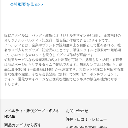
会社概要を見る>>
販促スタイルは、バッグ・雑貨にオリジナルデザインを印刷し、企業向けの
オリジナルノベルティ・記念品・販促品が作成できるECサイトです。
ノベルティとは、企業やブランドの認知度向上を目的として配布される、社
名やロゴ入りのグッズ・記念品のことです。販促スタイルは激安かつ短納期
で、小ロットも大ロットも安心してグッズ作成が可能です。
短納期サービスなら最短2日の名入れ出荷が可能で、見積もり・納期・在庫数
は商品ページからリアルタイムで確認できます。無地サンプルは1個から、商
品は最小30個（一部商品は1個）から注文でき、大ロット発注にも対応する豊
富な在庫を完備。今なら会員登録（無料）で500円クーポンをプレゼント。
ポイント還元やマイページなど便利な機能でビジネスの販促を強力にサポー
トします。
ノベルティ・販促グッズ・名入れ
お問い合わせ
HOME
評判・口コミ・レビュー
商品カテゴリから探す
お客様の制作事例ご紹介