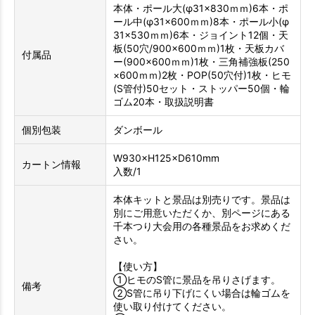
本体・ポール大(φ31×830ｍｍ)6本・ポ
ール中(φ31×600ｍｍ)8本・ポール小(φ
31×530ｍｍ)6本・ジョイント12個・天
板(50穴/900×600ｍｍ)1枚・天板カバ
付属品
ー(900×600ｍｍ)1枚・三角補強板(250
×600ｍｍ)2枚・POP(50穴付)1枚・ヒモ
(S管付)50セット・ストッパー50個・輪
ゴム20本・取扱説明書
個別包装
ダンボール
W930×H125×D610mm
カートン情報
入数/1
本体キットと景品は別売りです。景品は
別にご用意いただくか、別ページにある
千本つり大会用の各種景品をお求めくだ
さい。
【使い方】
①ヒモのS管に景品を吊りさげます。
備考
②S管に吊り下げにくい場合は輪ゴムを
使い取り付けてください。