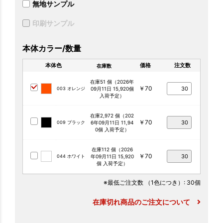
無地サンプル
印刷サンプル
本体カラー/数量
本体色
価格
注文数
在庫数
在庫51 個（2026年
￥70
003 オレンジ
09月11日 15,920個
入荷予定）
在庫2,972 個（202
￥70
009 ブラック
6年09月11日 11,94
0個 入荷予定）
在庫112 個（2026
￥70
044 ホワイト
年09月11日 15,920
個 入荷予定）
※最低ご注文数
（1色につき）
: 30個
在庫切れ商品のご注文について