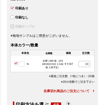
印刷あり
印刷なし
印刷サンプル
※無地サンプルはご用意がございません。
本体カラー/数量
本体色
価格
注文数
在庫数
在庫1,469 個（202
￥1,141
他
6年09月25日 2,536
個 入荷予定）
※最低ご注文数
（1色につき）
: 20個
※20の倍数でご注文下さい
在庫切れ商品のご注文について
印刷方法を選ぶ