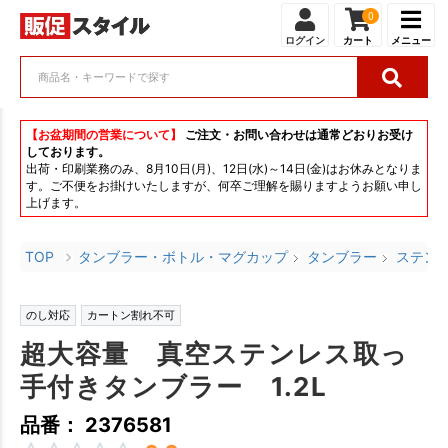
0
ログイン
カート
メニュー
【お盆期間の営業について】
ご注文・お問い合わせは通常どおりお受け
しております。
出荷・印刷業務のみ、8月10日(月)、12日(水)～14日(金)はお休みとなりま
す。ご不便をお掛けいたしますが、何卒ご理解を賜りますようお願い申し
上げます。
TOP
タンブラー・ボトル・マグカップ
タンブラー
ステン
のし対応
カートン割れ不可
超大容量 真空ステンレス取っ
手付きタンブラー 1.2L
品番： 2376581