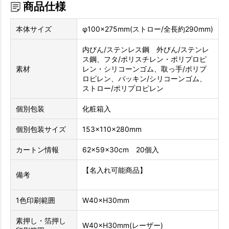
商品仕様
本体サイズ
φ100×275mm(ストロー/全長約290mm)
内びん/ステンレス鋼 外びん/ステンレ
ス鋼、フタ/ポリスチレン・ポリプロピ
素材
レン・シリコーンゴム、取っ手/ポリプ
ロピレン、パッキン/シリコーンゴム、
ストロー/ポリプロピレン
個別包装
化粧箱入
個別包装サイズ
153×110×280mm
カートン情報
62×59×30cm 20個入
【名入れ可能商品】
備考
1色印刷範囲
W40×H30mm
素押し・箔押し
W40×H30mm(レーザー)