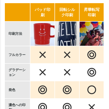
パッド印
回転シル
昇華転写
刷
ク印刷
印刷
印刷方法
フルカラー
グラデーシ
ョン
発色
濃色への印