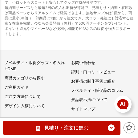
で、小ロットも大ロットも安心してグッズ作成が可能です。
短納期サービスなら最短2日の名入れ出荷が可能で、見積もり・納期・在庫数
は商品ページからリアルタイムで確認できます。無地サンプルは1個から、商
品は最小30個（一部商品は1個）から注文でき、大ロット発注にも対応する豊
富な在庫を完備。今なら会員登録（無料）で500円クーポンをプレゼント。
ポイント還元やマイページなど便利な機能でビジネスの販促を強力にサポー
トします。
ノベルティ・販促グッズ・名入れ
お問い合わせ
HOME
評判・口コミ・レビュー
商品カテゴリから探す
お客様の制作事例ご紹介
ご利用ガイド
ノベルティ・販促品のコラム
ご注文方法について
景品表示法について
デザイン入稿について
サイトマップ
見積り・注文に進む
オリジナルグッズプレス（オリジ
ナルグッズ制作）