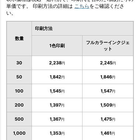
単価です。 印刷方法の詳細は
こちら
をご確認くださ
い。
印刷方法
数量
フルカラーインクジェ
1色印刷
ット
30
2,238
2,245
円
円
50
1,842
1,846
円
円
100
1,545
1,547
円
円
200
1,397
1,509
円
円
500
1,367
1,475
円
円
1,000
1,353
1,461
円
円
お買い物を続ける
カートへ進む