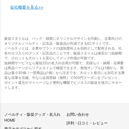
会社概要を見る>>
販促スタイルは、バッグ・雑貨にオリジナルデザインを印刷し、企業向けの
オリジナルノベルティ・記念品・販促品が作成できるECサイトです。
ノベルティとは、企業やブランドの認知度向上を目的として配布される、社
名やロゴ入りのグッズ・記念品のことです。販促スタイルは激安かつ短納期
で、小ロットも大ロットも安心してグッズ作成が可能です。
短納期サービスなら最短2日の名入れ出荷が可能で、見積もり・納期・在庫数
は商品ページからリアルタイムで確認できます。無地サンプルは1個から、商
品は最小30個（一部商品は1個）から注文でき、大ロット発注にも対応する豊
富な在庫を完備。今なら会員登録（無料）で500円クーポンをプレゼント。
ポイント還元やマイページなど便利な機能でビジネスの販促を強力にサポー
トします。
ノベルティ・販促グッズ・名入れ
お問い合わせ
HOME
評判・口コミ・レビュー
商品カテゴリから探す