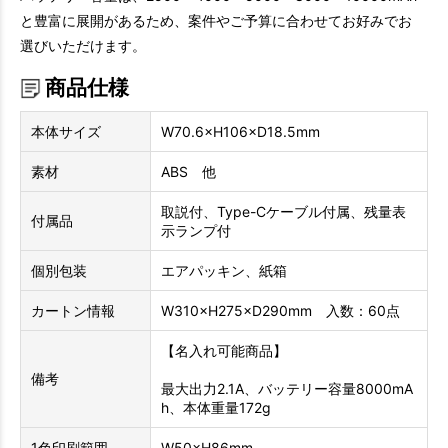
と豊富に展開があるため、案件やご予算に合わせてお好みでお
選びいただけます。
商品仕様
本体サイズ
W70.6×H106×D18.5mm
素材
ABS 他
取説付、Type-Cケーブル付属、残量表
付属品
示ランプ付
個別包装
エアパッキン、紙箱
カートン情報
W310×H275×D290mm 入数：60点
【名入れ可能商品】
備考
最大出力2.1A、バッテリー容量8000mA
h、本体重量172g
1色印刷範囲
W50×H86mm