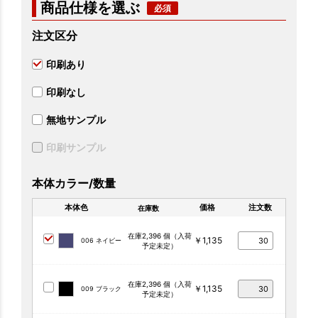
商品仕様を選ぶ
注文区分
印刷あり
印刷なし
無地サンプル
印刷サンプル
本体カラー/数量
本体色
価格
注文数
在庫数
在庫2,396 個（入荷
￥1,135
006 ネイビー
予定未定）
在庫2,396 個（入荷
￥1,135
009 ブラック
予定未定）