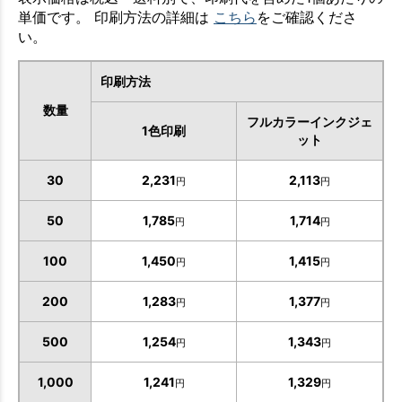
単価です。 印刷方法の詳細は
こちら
をご確認くださ
い。
印刷方法
数量
フルカラーインクジェ
1色印刷
ット
30
2,231
2,113
円
円
50
1,785
1,714
円
円
100
1,450
1,415
円
円
200
1,283
1,377
円
円
500
1,254
1,343
円
円
1,000
1,241
1,329
円
円
お買い物を続ける
カートへ進む