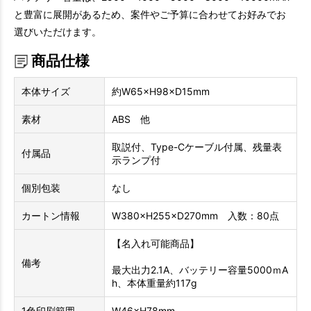
と豊富に展開があるため、案件やご予算に合わせてお好みでお
選びいただけます。
商品仕様
本体サイズ
約W65×H98×D15mm
素材
ABS 他
取説付、Type-Cケーブル付属、残量表
付属品
示ランプ付
個別包装
なし
カートン情報
W380×H255×D270mm 入数：80点
【名入れ可能商品】
備考
最大出力2.1A、バッテリー容量5000ｍA
h、本体重量約117g
1色印刷範囲
W46×H78mm