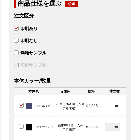
商品仕様を選ぶ
注文区分
印刷あり
印刷なし
無地サンプル
印刷サンプル
本体カラー/数量
本体色
価格
注文数
在庫数
在庫2,353 個（入荷
￥1,015
006 ネイビー
予定未定）
在庫800 個（入荷
￥1,015
009 ブラック
予定未定）