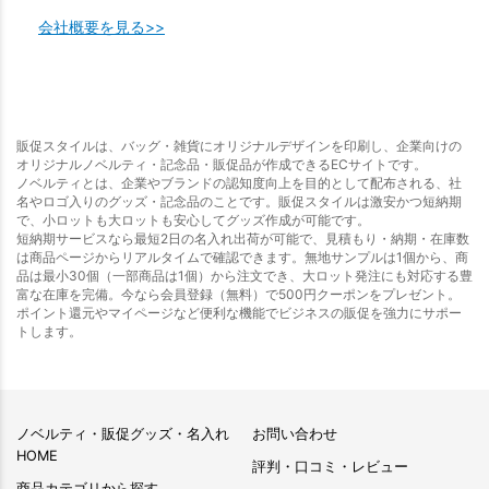
会社概要を見る>>
販促スタイルは、バッグ・雑貨にオリジナルデザインを印刷し、企業向けの
オリジナルノベルティ・記念品・販促品が作成できるECサイトです。
ノベルティとは、企業やブランドの認知度向上を目的として配布される、社
名やロゴ入りのグッズ・記念品のことです。販促スタイルは激安かつ短納期
で、小ロットも大ロットも安心してグッズ作成が可能です。
短納期サービスなら最短2日の名入れ出荷が可能で、見積もり・納期・在庫数
は商品ページからリアルタイムで確認できます。無地サンプルは1個から、商
品は最小30個（一部商品は1個）から注文でき、大ロット発注にも対応する豊
富な在庫を完備。今なら会員登録（無料）で500円クーポンをプレゼント。
ポイント還元やマイページなど便利な機能でビジネスの販促を強力にサポー
トします。
ノベルティ・販促グッズ・名入れ
お問い合わせ
HOME
評判・口コミ・レビュー
商品カテゴリから探す