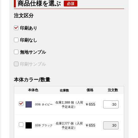
商品仕様を選ぶ
注文区分
印刷あり
印刷なし
無地サンプル
印刷サンプル
本体カラー/数量
本体色
価格
注文数
在庫数
在庫2,388 個（入荷
￥655
006 ネイビー
予定未定）
在庫2,177 個（入荷
￥655
009 ブラック
予定未定）