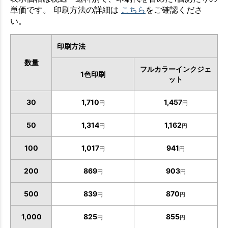
単価です。 印刷方法の詳細は
こちら
をご確認くださ
い。
印刷方法
数量
フルカラーインクジェ
1色印刷
ット
30
1,710
1,457
円
円
50
1,314
1,162
円
円
100
1,017
941
円
円
200
869
903
円
円
500
839
870
円
円
1,000
825
855
円
円
お買い物を続ける
カートへ進む