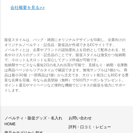
会社概要を見る>>
販促スタイルは、バッグ・雑貨にオリジナルデザインを印刷し、企業向けの
オリジナルノベルティ・記念品・販促品が作成できるECサイトです。
ノベルティとは、企業やブランドの認知度向上を目的として配布される、社
名やロゴ入りのグッズ・記念品のことです。販促スタイルは激安かつ短納期
で、小ロットも大ロットも安心してグッズ作成が可能です。
短納期サービスなら最短2日の名入れ出荷が可能で、見積もり・納期・在庫数
は商品ページからリアルタイムで確認できます。無地サンプルは1個から、商
品は最小30個（一部商品は1個）から注文でき、大ロット発注にも対応する豊
富な在庫を完備。今なら会員登録（無料）で500円クーポンをプレゼント。
ポイント還元やマイページなど便利な機能でビジネスの販促を強力にサポー
トします。
ノベルティ・販促グッズ・名入れ
お問い合わせ
HOME
評判・口コミ・レビュー
商品カテゴリから探す