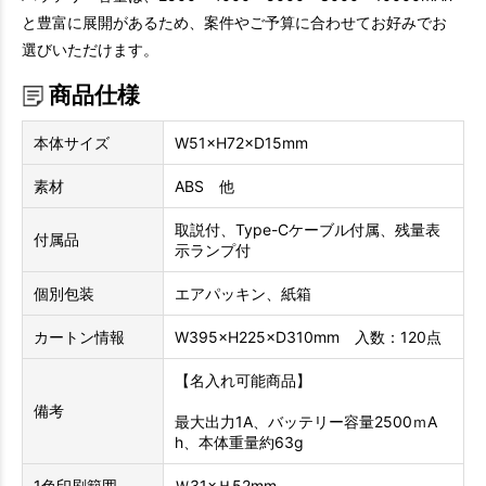
と豊富に展開があるため、案件やご予算に合わせてお好みでお
選びいただけます。
商品仕様
本体サイズ
W51×H72×D15mm
素材
ABS 他
取説付、Type-Cケーブル付属、残量表
付属品
示ランプ付
個別包装
エアパッキン、紙箱
カートン情報
W395×H225×D310mm 入数：120点
【名入れ可能商品】
備考
最大出力1A、バッテリー容量2500ｍA
h、本体重量約63g
1色印刷範囲
Ｗ31×Ｈ52mm