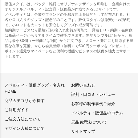
販促スタイルは、バッグ・雑貨にオリジナルデザインを印刷し、企業向けの
オリジナルノベルティ・記念品・販促品が作成できるECサイトです。
ノベルティとは、企業やブランドの認知度向上を目的として配布される、社
名やロゴ入りのグッズ・記念品のことです。販促スタイルは激安かつ短納期
で、小ロットも大ロットも安心してグッズ作成が可能です。
短納期サービスなら最短2日の名入れ出荷が可能で、見積もり・納期・在庫数
は商品ページからリアルタイムで確認できます。無地サンプルは1個から、商
品は最小30個（一部商品は1個）から注文でき、大ロット発注にも対応する豊
富な在庫を完備。今なら会員登録（無料）で500円クーポンをプレゼント。
ポイント還元やマイページなど便利な機能でビジネスの販促を強力にサポー
トします。
ノベルティ・販促グッズ・名入れ
お問い合わせ
HOME
評判・口コミ・レビュー
商品カテゴリから探す
お客様の制作事例ご紹介
ご利用ガイド
ノベルティ・販促品のコラム
ご注文方法について
景品表示法について
デザイン入稿について
サイトマップ