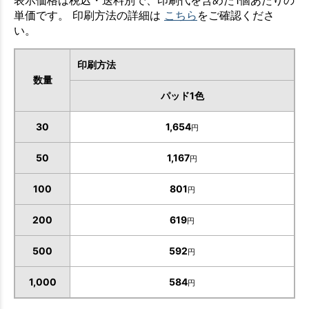
表示価格は税込・送料別で、印刷代を含めた1個あたりの
単価です。 印刷方法の詳細は
こちら
をご確認くださ
い。
印刷方法
数量
パッド1色
30
1,654
円
50
1,167
円
100
801
円
200
619
円
500
592
円
お買い物を続ける
カートへ進む
1,000
584
円