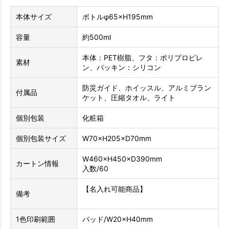
本体サイズ
ボトルφ65×H195mm
容量
約500ml
本体：PET樹脂、フタ：ポリプロピレ
素材
ン、パッキン：シリコン
防災ガイド、ホイッスル、アルミブラン
付属品
ケット、圧縮タオル、ライト
個別包装
化粧箱
個別包装サイズ
W70×H205×D70mm
W460×H450×D390mm
カートン情報
入数/60
【名入れ可能商品】
備考
1色印刷範囲
パッド/W20×H40mm