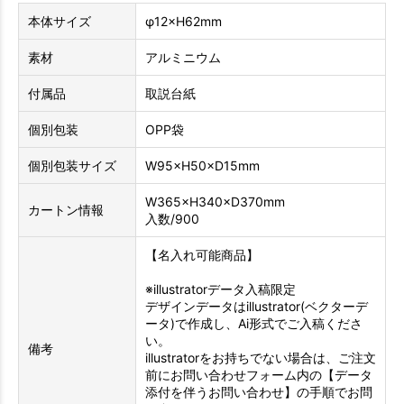
本体サイズ
φ12×H62mm
素材
アルミニウム
付属品
取説台紙
個別包装
OPP袋
個別包装サイズ
W95×H50×D15mm
W365×H340×D370mm
カートン情報
入数/900
【名入れ可能商品】
※illustratorデータ入稿限定
デザインデータはillustrator(ベクターデ
ータ)で作成し、Ai形式でご入稿くださ
い。
備考
illustratorをお持ちでない場合は、ご注文
前にお問い合わせフォーム内の【データ
添付を伴うお問い合わせ】の手順でお問