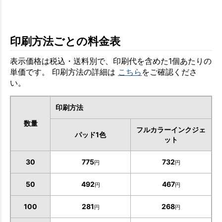
印刷方法ごとの料金表
表示価格は税込・送料別で、印刷代を含めた1個あたりの
単価です。 印刷方法の詳細は
こちら
をご確認くださ
い。
印刷方法
数量
フルカラーインクジェ
パッド1色
ット
30
775
732
円
円
50
492
467
円
円
100
281
268
円
円