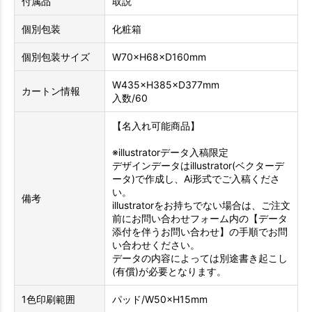
付属品
取説
個別包装
化粧箱
個別包装サイズ
W70×H68×D160mm
W435×H385×D377mm
カートン情報
入数/60
【名入れ可能商品】
※illustratorデータ入稿限定
デザインデータはillustrator(ベクターデ
ータ)で作成し、Ai形式でご入稿くださ
い。
備考
illustratorをお持ちでない場合は、ご注文
前にお問い合わせフォーム内の【データ
添付を伴うお問い合わせ】の手順でお問
い合わせください。
データの内容によっては別途書き起こし
(有償)が必要となります。
1色印刷範囲
パッド/W50×H15mm