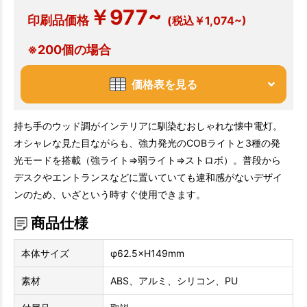
￥977~
印刷品価格
(税込￥1,074~)
※200個の場合
価格表を見る
持ち手のウッド調がインテリアに馴染むおしゃれな懐中電灯。
オシャレな見た目ながらも、強力発光のCOBライトと3種の発
光モードを搭載（強ライト⇒弱ライト⇒ストロボ）。普段から
デスクやエントランスなどに置いていても違和感がないデザイ
ンのため、いざという時すぐ使用できます。
商品仕様
本体サイズ
φ62.5×H149mm
素材
ABS、アルミ、シリコン、PU