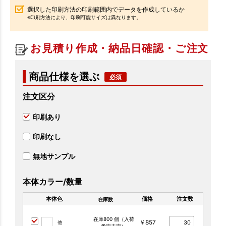
選択した印刷方法の印刷範囲内でデータを作成しているか
※印刷方法により、印刷可能サイズは異なります。
お見積り作成・納品日確認・ご注文
商品仕様を選ぶ
注文区分
印刷あり
印刷なし
無地サンプル
本体カラー/数量
本体色
価格
注文数
在庫数
在庫800 個（入荷
￥857
他
予定未定）