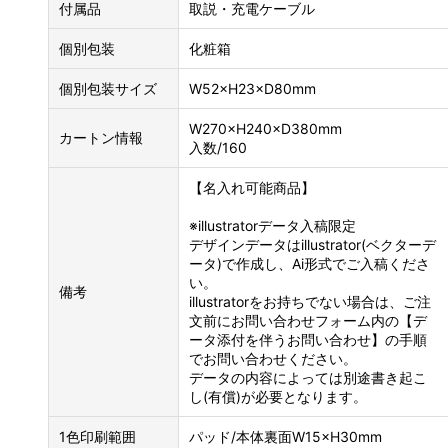
付属品
取説・充電ケーブル
個別包装
化粧箱
個別包装サイズ
W52×H23×D80mm
W270×H240×D380mm
カートン情報
入数/160
【名入れ可能商品】
※illustratorデータ入稿限定
デザインデータはillustrator(ベクターデ
ータ)で作成し、Ai形式でご入稿くださ
い。
備考
illustratorをお持ちでない場合は、ご注
文前にお問い合わせフォーム内の【デ
ータ添付を伴うお問い合わせ】の手順
でお問い合わせください。
データの内容によっては別途書き起こ
し(有償)が必要となります。
1色印刷範囲
パッド/本体裏面W15×H30mm