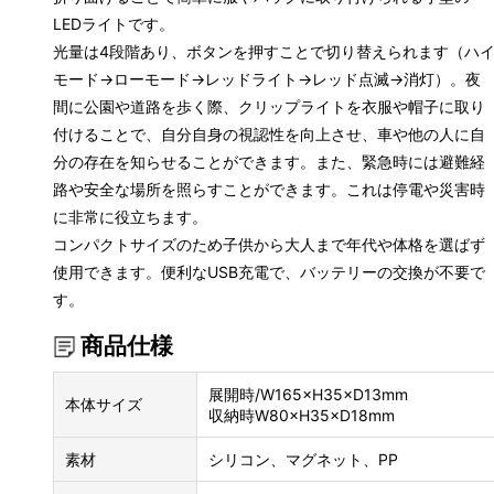
LEDライトです。
光量は4段階あり、ボタンを押すことで切り替えられます（ハ
モード→ローモード→レッドライト→レッド点滅→消灯）。夜
間に公園や道路を歩く際、クリップライトを衣服や帽子に取り
付けることで、自分自身の視認性を向上させ、車や他の人に自
分の存在を知らせることができます。また、緊急時には避難経
路や安全な場所を照らすことができます。これは停電や災害時
に非常に役立ちます。
コンパクトサイズのため子供から大人まで年代や体格を選ばず
使用できます。便利なUSB充電で、バッテリーの交換が不要で
す。
商品仕様
展開時/W165×H35×D13mm
本体サイズ
収納時W80×H35×D18mm
素材
シリコン、マグネット、PP