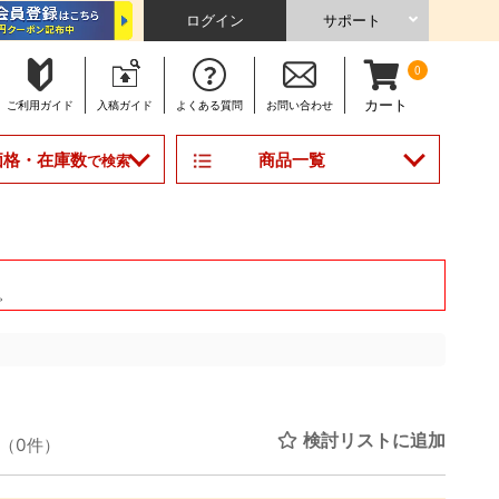
ログイン
サポート
0
カート
ご利用
ガイド
入稿
ガイド
よくある
質問
お問い合わせ
商品一覧
価格・在庫数
で検索
。
検討リストに追加
（0件）