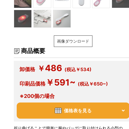
画像ダウンロード
商品概要
486
￥
卸価格
(税込￥534)
￥591~
印刷品価格
(税込￥650~)
※200個の場合
価格表を見る
折り曲げることで簡単に服やバッグに取り付けられる小型の