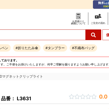
お見積りと
ご注文の
流れ
納期について
ルペン
#折りたたみ傘
#タンブラー
#不織布バッグ
しております。
となります。ご不便をお掛けいたしますが、何卒ご理解を賜りますようお願い申し上げます
EDマグネットクリップライト
0.0
品番： L3631