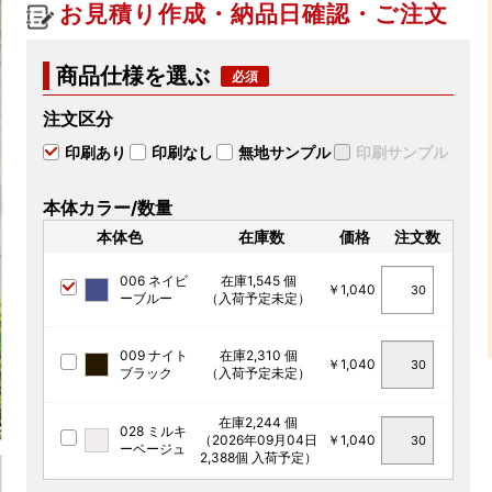
お見積り作成・納品日確認・ご注文
商品仕様を選ぶ
注文区分
印刷あり
印刷なし
無地サンプル
印刷サンプル
本体カラー/数量
本体色
在庫数
価格
注文数
006 ネイビ
在庫1,545 個
￥1,040
ーブルー
（入荷予定未定）
009 ナイト
在庫2,310 個
￥1,040
ブラック
（入荷予定未定）
在庫2,244 個
028 ミルキ
（2026年09月04日
￥1,040
ーベージュ
2,388個 入荷予定）