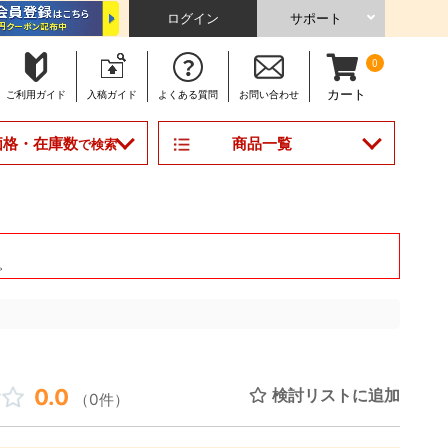
ログイン
サポート
0
カート
ご利用
ガイド
入稿
ガイド
よくある
質問
お問い合わせ
商品一覧
価格・在庫数
で検索
。
0.0
検討リストに追加
（0件）