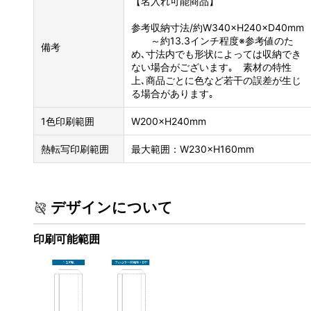
【名入れ可能商品】
参考収納寸法/約W340×H240×D40mm
～約13.3インチ程度※参考値のた
備考
め､寸法内でも形状によっては収納でき
ない場合がございます｡ 素材の特性
上､商品ごとに色など若干の誤差が生じ
る場合があります｡
1色印刷範囲
W200×H240mm
熱転写印刷範囲
最大範囲：W230×H160mm
デザインについて
印刷可能範囲