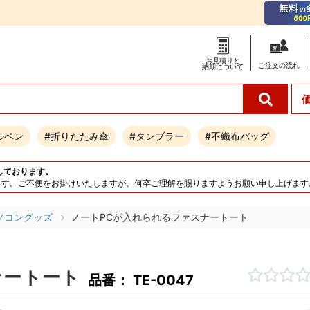
お見積りと
ご注文の
流れ
納期について
ルペン
#折りたたみ傘
#タンブラー
#不織布バッグ
しております。
となります。ご不便をお掛けいたしますが、何卒ご理解を賜りますようお願い申し上げます
ソコングッズ
ノートPCが入れられるファスナートート
ナートート
品番： TE-0047