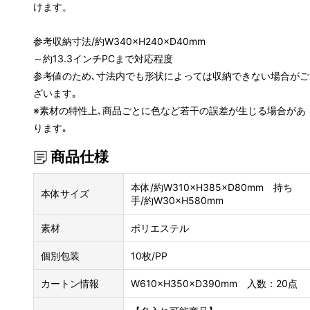
けます。
参考収納寸法/約W340×H240×D40mm
～約13.3インチPCまで対応程度
参考値のため､寸法内でも形状によっては収納できない場合がご
ざいます｡
※素材の特性上､商品ごとに色など若干の誤差が生じる場合があ
ります｡
商品仕様
本体/約W310×H385×D80mm 持ち
本体サイズ
手/約W30×H580mm
素材
ポリエステル
個別包装
10枚/PP
カートン情報
W610×H350×D390mm 入数：20点