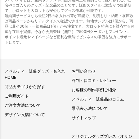
名やロゴ入りのグッズ・記念品のことです。販促スタイルは激安かつ短納期
で、小ロットも大ロットも安心してグッズ作成が可能です。
短納期サービスなら最短2日の名入れ出荷が可能で、見積もり・納期・在庫数
は商品ページからリアルタイムで確認できます。無地サンプルは1個から、商
品は最小30個（一部商品は1個）から注文でき、大ロット発注にも対応する豊
富な在庫を完備。今なら会員登録（無料）で500円クーポンをプレゼント。
ポイント還元やマイページなど便利な機能でビジネスの販促を強力にサポー
トします。
ノベルティ・販促グッズ・名入れ
お問い合わせ
HOME
評判・口コミ・レビュー
商品カテゴリから探す
お客様の制作事例ご紹介
ご利用ガイド
ノベルティ・販促品のコラム
ご注文方法について
景品表示法について
デザイン入稿について
サイトマップ
オリジナルグッズプレス（オリジ