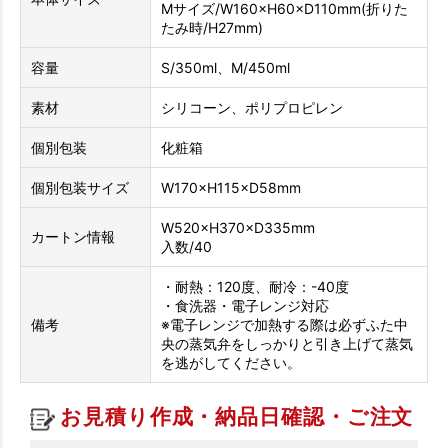
Mサイズ/W160×H60×D110mm(折りた
たみ時/H27mm)
容量
S/350ml、M/450ml
素材
シリコーン、ポリプロピレン
個別包装
化粧箱
個別包装サイズ
W170×H115×D58mm
W520×H370×D335mm
カートン情報
入数/40
・耐熱：120度、耐冷：-40度
・食洗器・電子レンジ対応
備考
※電子レンジで加熱する際は必ずふた中
央の蒸気弁をしっかりと引き上げて蒸気
を逃がしてください。
お見積り作成・納品日確認・ご注文