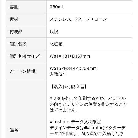
容量
360ml
素材
ステンレス、PP、シリコーン
付属品
取説
個別包装
化粧箱
個別包装サイズ
W81×H81×D187mm
W515×H344×D209mm
カートン情報
入数/24
【名入れ可能商品】
※フタを外して印刷するため、ハンドル
の向きとデザインの位置を指定すること
はできません。
※illustratorデータ入稿限定
デザインデータはillustrator(ベクターデ
備考
ータ)で作成し、Ai形式でご入稿くださ