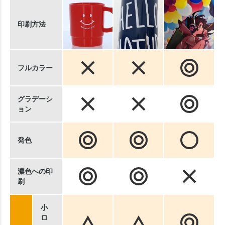
印刷方法
フルカラー
グラデーシ
ョン
発色
濃色への印
刷
小
ロ