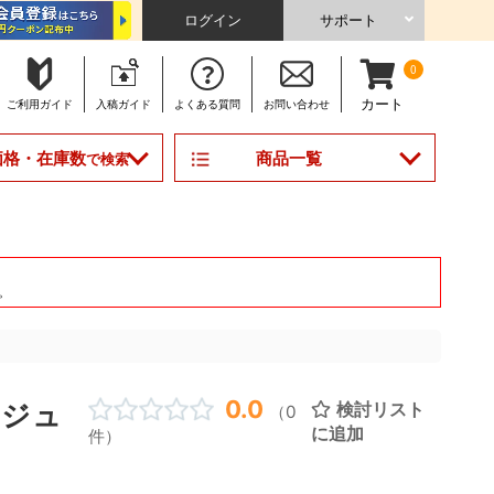
ログイン
サポート
0
カート
ご利用
ガイド
入稿
ガイド
よくある
質問
お問い合わせ
商品一覧
価格・在庫数
で検索
。
0.0
ケジュ
検討リスト
（0
に追加
件）