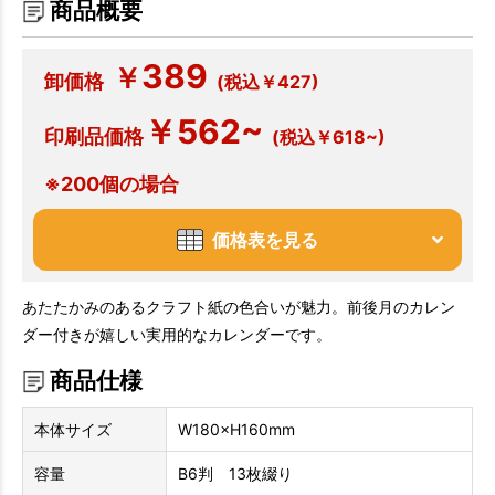
商品概要
389
￥
卸価格
(税込￥427)
￥562~
印刷品価格
(税込￥618~)
※200個の場合
価格表を見る
あたたかみのあるクラフト紙の色合いが魅力。前後月のカレン
ダー付きが嬉しい実用的なカレンダーです。
商品仕様
本体サイズ
W180×H160mm
容量
B6判 13枚綴り