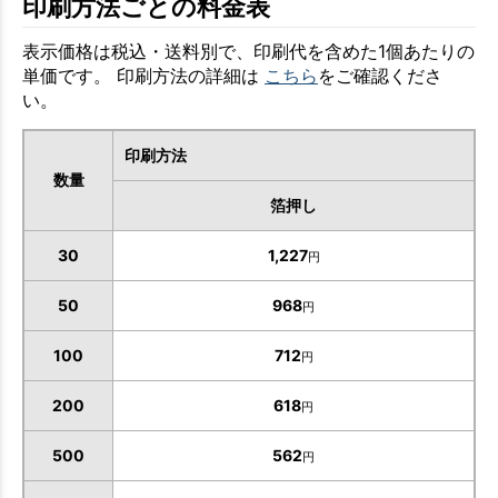
印刷方法ごとの料金表
表示価格は税込・送料別で、印刷代を含めた1個あたりの
単価です。 印刷方法の詳細は
こちら
をご確認くださ
い。
印刷方法
数量
箔押し
30
1,227
円
50
968
円
100
712
円
200
618
円
お買い物を続ける
カートへ進む
500
562
円