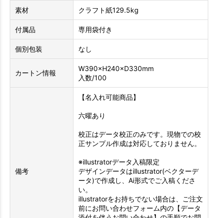
素材
クラフト紙129.5kg
付属品
専用袋付き
個別包装
なし
W390×H240×D330mm
カートン情報
入数/100
【名入れ可能商品】
六曜あり
校正はデータ校正のみです。現物での校
正サンプル作成は対応しておりません。
※illustratorデータ入稿限定
備考
デザインデータはillustrator(ベクターデ
ータ)で作成し、Ai形式でご入稿くださ
い。
illustratorをお持ちでない場合は、ご注文
前にお問い合わせフォーム内の【データ
添付を伴うお問い合わせ】の手順でお問