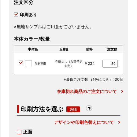
注文区分
印刷あり
※無地サンプルはご用意がございません。
本体カラー/数量
本体色
価格
注文数
在庫数
在庫なし（入荷予定
￥234
印刷専用
未定）
※最低ご注文数
（1色につき）
: 30個
在庫切れ商品のご注文について
印刷方法を選ぶ
デザインや印刷色替えについて
正面