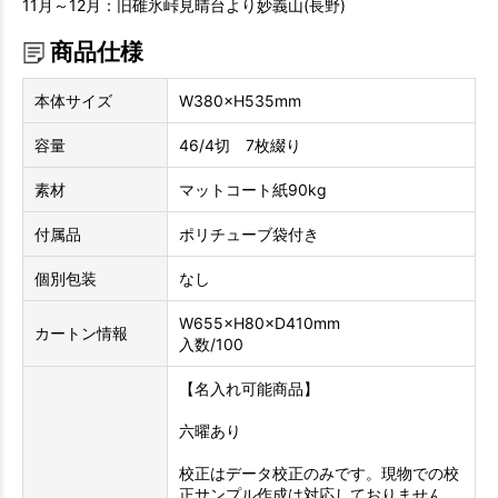
11月～12月：旧碓氷峠見晴台より妙義山(長野)
商品仕様
本体サイズ
W380×H535mm
容量
46/4切 7枚綴り
素材
マットコート紙90kg
付属品
ポリチューブ袋付き
個別包装
なし
W655×H80×D410mm
カートン情報
入数/100
【名入れ可能商品】
六曜あり
校正はデータ校正のみです。現物での校
正サンプル作成は対応しておりません。