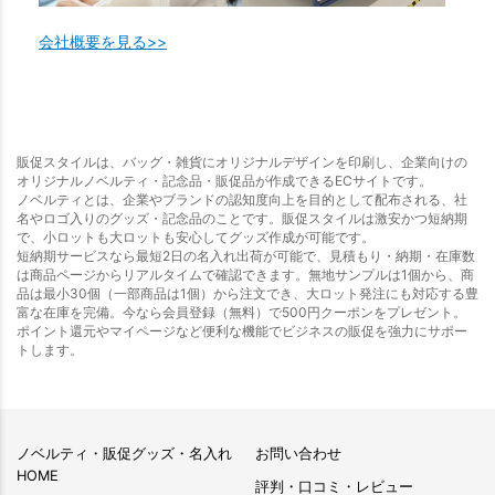
会社概要を見る>>
販促スタイルは、バッグ・雑貨にオリジナルデザインを印刷し、企業向けの
オリジナルノベルティ・記念品・販促品が作成できるECサイトです。
ノベルティとは、企業やブランドの認知度向上を目的として配布される、社
名やロゴ入りのグッズ・記念品のことです。販促スタイルは激安かつ短納期
で、小ロットも大ロットも安心してグッズ作成が可能です。
短納期サービスなら最短2日の名入れ出荷が可能で、見積もり・納期・在庫数
は商品ページからリアルタイムで確認できます。無地サンプルは1個から、商
品は最小30個（一部商品は1個）から注文でき、大ロット発注にも対応する豊
富な在庫を完備。今なら会員登録（無料）で500円クーポンをプレゼント。
ポイント還元やマイページなど便利な機能でビジネスの販促を強力にサポー
トします。
ノベルティ・販促グッズ・名入れ
お問い合わせ
HOME
評判・口コミ・レビュー