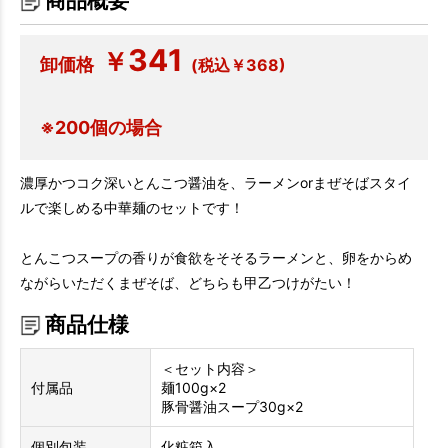
商品概要
341
￥
卸価格
(税込￥368)
※200個の場合
濃厚かつコク深いとんこつ醤油を、ラーメンorまぜそばスタイ
ルで楽しめる中華麺のセットです！
とんこつスープの香りが食欲をそそるラーメンと、卵をからめ
ながらいただくまぜそば、どちらも甲乙つけがたい！
商品仕様
＜セット内容＞
付属品
麺100g×2
豚骨醤油スープ30g×2
個別包装
化粧箱入