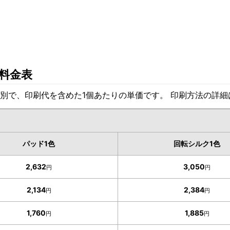
料金表
別で、印刷代を含めた1個あたりの単価です。 印刷方法の詳
パッド1色
回転シルク1色
2,632
3,050
円
円
2,134
2,384
円
円
1,760
1,885
円
円