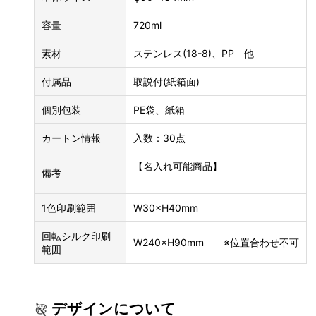
容量
720ml
素材
ステンレス(18-8)、PP 他
付属品
取説付(紙箱面)
個別包装
PE袋、紙箱
カートン情報
入数：30点
【名入れ可能商品】
備考
1色印刷範囲
W30×H40mm
回転シルク印刷
W240×H90mm ※位置合わせ不可
範囲
デザインについて