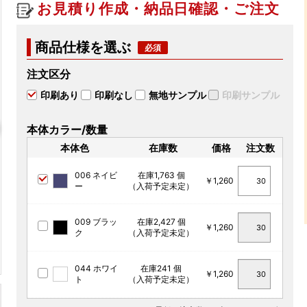
お見積り作成・納品日確認・ご注文
商品仕様を選ぶ
注文区分
印刷あり
印刷なし
無地サンプル
印刷サンプル
本体カラー/数量
本体色
在庫数
価格
注文数
006 ネイビ
在庫1,763 個
￥1,260
ー
（入荷予定未定）
009 ブラッ
在庫2,427 個
￥1,260
ク
（入荷予定未定）
044 ホワイ
在庫241 個
￥1,260
ト
（入荷予定未定）