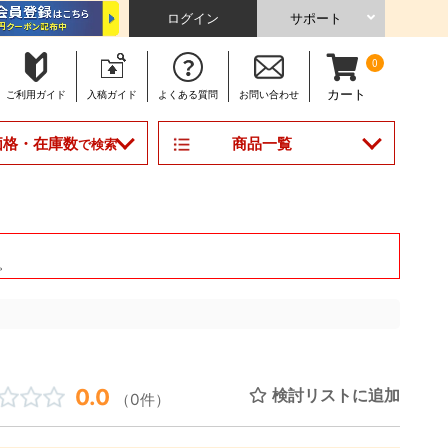
ログイン
サポート
0
カート
ご利用
ガイド
入稿
ガイド
よくある
質問
お問い合わせ
商品一覧
価格・在庫数
で検索
。
0.0
検討リストに追加
（0件）