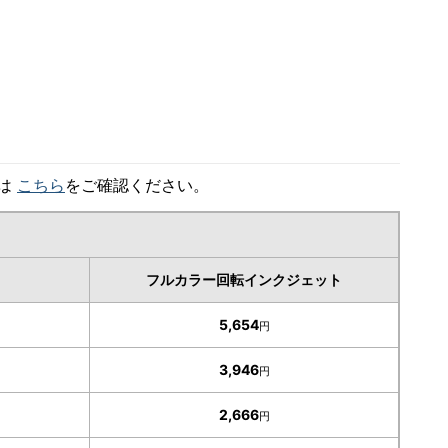
細は
こちら
をご確認ください。
フルカラー回転インクジェット
5,654
円
3,946
円
2,666
円