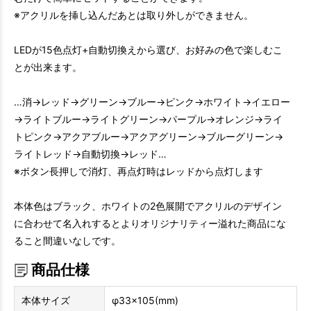
※アクリルを挿し込んだあとは取り外しができません。
LEDが15色点灯+自動切換えから選び、お好みの色で楽しむこ
とが出来ます。
…消→レッド→グリーン→ブルー→ピンク→ホワイト→イエロー
→ライトブルー→ライトグリーン→パープル→オレンジ→ライ
トピンク→アクアブルー→アクアグリーン→ブルーグリーン→
ライトレッド→自動切換→レッド…
※ボタン長押しで消灯、再点灯時はレッドから点灯します
本体色はブラック、ホワイトの2色展開でアクリルのデザイン
に合わせて名入れするとよりオリジナリティー溢れた商品にな
ること間違いなしです。
商品仕様
本体サイズ
φ33×105(mm)