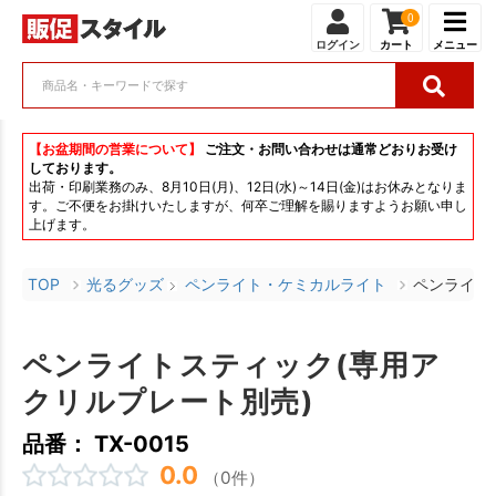
0
ログイン
カート
メニュー
【お盆期間の営業について】
ご注文・お問い合わせは通常どおりお受け
しております。
出荷・印刷業務のみ、8月10日(月)、12日(水)～14日(金)はお休みとなりま
す。ご不便をお掛けいたしますが、何卒ご理解を賜りますようお願い申し
上げます。
TOP
光るグッズ
ペンライト・ケミカルライト
ペンライト
ペンライトスティック(専用ア
クリルプレート別売)
品番： TX-0015
0.0
（0件）