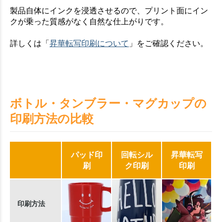
製品自体にインクを浸透させるので、プリント面にイン
クが乗った質感がなく自然な仕上がりです。
詳しくは「
昇華転写印刷について
」をご確認ください。
ボトル・タンブラー・マグカップの
印刷方法の比較
パッド印
回転シル
昇華転写
刷
ク印刷
印刷
印刷方法