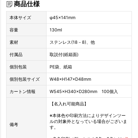
商品仕様
本体サイズ
φ45×141mm
容量
130ml
素材
ステンレス(18－8)、他
付属品
取説付(紙箱面)
個別包装
PE袋、紙箱
個別包装サイズ
W48×H147×D48mm
カートン情報
W545×H340×D280mm 100個入
【名入れ可能商品】
※本体色や印刷方法によりデザインツー
ルの対象外となっている場合がございま
備考
す。