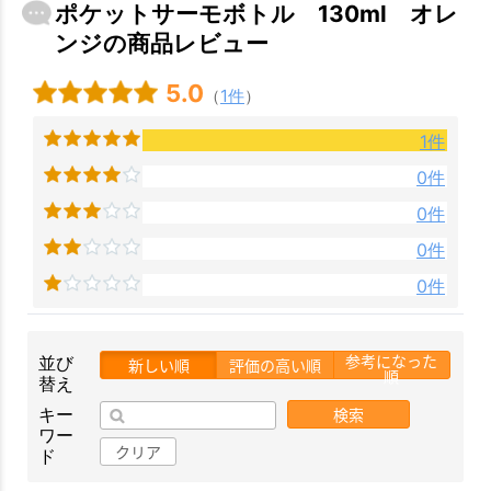
ポケットサーモボトル 130ml オレ
ンジの商品レビュー
5.0
（
1件
）
1件
0件
0件
0件
0件
参考になった
並び
新しい順
評価の高い順
順
替え
検索
キー
ワー
クリア
ド