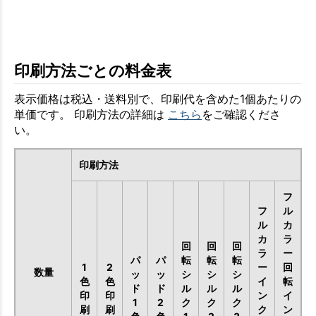
印刷方法ごとの料金表
表示価格は税込・送料別で、印刷代を含めた1個あたりの
単価です。 印刷方法の詳細は
こちら
をご確認くださ
い。
印刷方法
フ
フ
ル
ル
カ
カ
ラ
回
回
回
ラ
ー
パ
パ
転
転
転
1
2
ー
回
数量
ッ
ッ
シ
シ
シ
色
色
イ
転
ド
ド
ル
ル
ル
印
印
ン
イ
1
2
ク
ク
ク
刷
刷
ク
ン