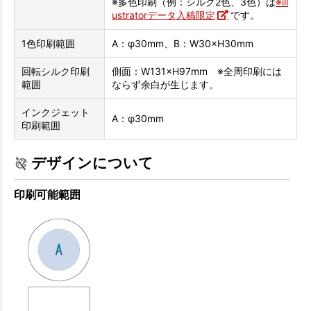
※多色印刷（例：シルク2色、3色）は
※ill
ustratorデータ入稿限定
です。
1色印刷範囲
A：φ30mm、B：W30×H30mm
回転シルク印刷
側面：W131×H97mm ※全周印刷には
範囲
ならず余白が生じます。
インクジェット
A：φ30mm
印刷範囲
デザインについて
印刷可能範囲