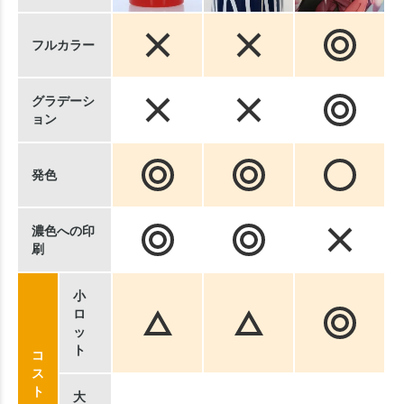
フルカラー
グラデーシ
ョン
発色
濃色への印
刷
小
ロ
ッ
ト
コ
ス
ト
大