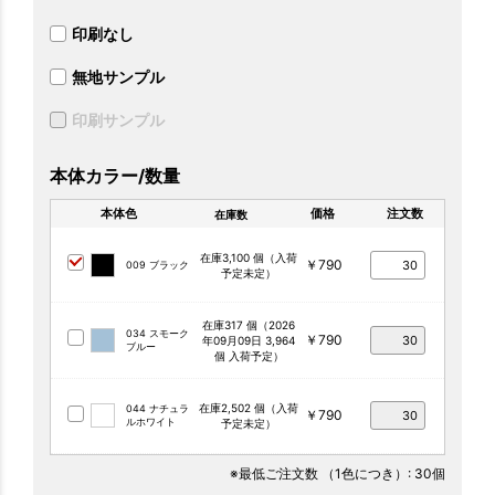
印刷なし
無地サンプル
印刷サンプル
本体カラー/数量
本体色
価格
注文数
在庫数
在庫3,100 個（入荷
￥790
009 ブラック
予定未定）
在庫317 個（2026
034 スモーク
￥790
年09月09日 3,964
ブルー
個 入荷予定）
在庫2,502 個（入荷
044 ナチュラ
￥790
ルホワイト
予定未定）
※最低ご注文数
（1色につき）
: 30個