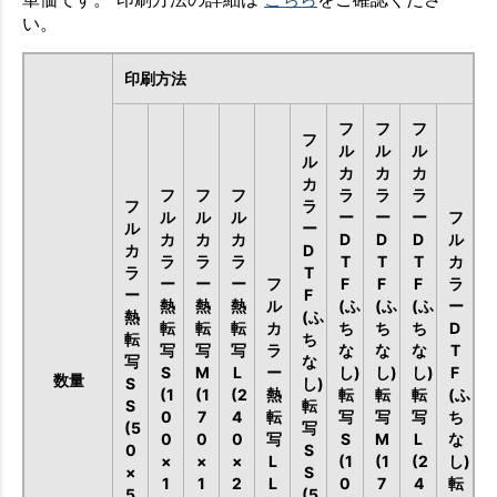
い。
印刷方法
フ
フ
フ
フ
ル
ル
ル
ル
カ
カ
カ
カ
フ
フ
フ
ラ
ラ
ラ
フ
ラ
ル
ル
ル
ー
ー
ー
フ
ル
ー
カ
カ
カ
D
D
D
ル
カ
D
ラ
ラ
ラ
T
T
T
カ
ラ
T
ー
ー
ー
フ
F
F
F
ラ
ー
F
熱
熱
熱
ル
(ふ
(ふ
(ふ
ー
熱
(ふ
転
転
転
カ
ち
ち
ち
D
転
ち
写
写
写
ラ
な
な
な
T
写
な
S
M
L
ー
し)
し)
し)
F
数量
S
し)
(1
(1
(2
熱
転
転
転
(ふ
S
転
0
7
4
転
写
写
写
ち
(5
写
0
0
0
写
S
M
L
な
0
S
×
×
×
L
(1
(1
(2
し)
×
S
1
1
2
L
0
7
4
転
5
(5