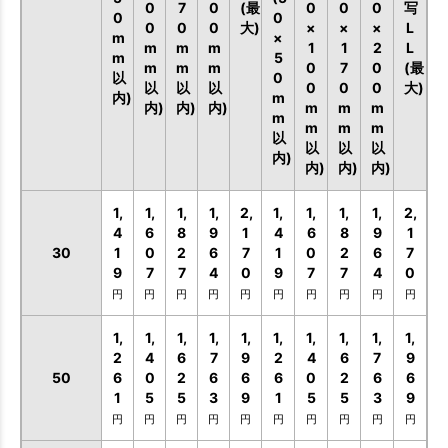
0
7
0
(最
0
0
0
写
0
0
0
0
0
大)
×
×
×
L
m
×
m
m
m
1
1
2
L
m
5
m
m
m
0
7
0
(最
以
0
以
以
以
0
0
0
大)
内)
m
内)
内)
内)
m
m
m
m
m
m
m
以
以
以
以
内)
内)
内)
内)
1,
1,
1,
1,
2,
1,
1,
1,
1,
2,
4
6
8
9
1
4
6
8
9
1
30
1
0
2
6
7
1
0
2
6
7
9
7
7
4
0
9
7
7
4
0
円
円
円
円
円
円
円
円
円
円
1,
1,
1,
1,
1,
1,
1,
1,
1,
1,
2
4
6
7
9
2
4
6
7
9
50
6
0
2
6
6
6
0
2
6
6
1
5
5
3
9
1
5
5
3
9
円
円
円
円
円
円
円
円
円
円
お買い物を続ける
カートへ進む