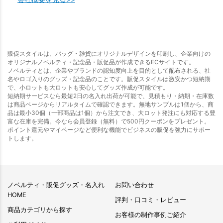
販促スタイルは、バッグ・雑貨にオリジナルデザインを印刷し、企業向けの
オリジナルノベルティ・記念品・販促品が作成できるECサイトです。
ノベルティとは、企業やブランドの認知度向上を目的として配布される、社
名やロゴ入りのグッズ・記念品のことです。販促スタイルは激安かつ短納期
で、小ロットも大ロットも安心してグッズ作成が可能です。
短納期サービスなら最短2日の名入れ出荷が可能で、見積もり・納期・在庫数
は商品ページからリアルタイムで確認できます。無地サンプルは1個から、商
品は最小30個（一部商品は1個）から注文でき、大ロット発注にも対応する豊
富な在庫を完備。今なら会員登録（無料）で500円クーポンをプレゼント。
ポイント還元やマイページなど便利な機能でビジネスの販促を強力にサポー
トします。
ノベルティ・販促グッズ・名入れ
お問い合わせ
HOME
評判・口コミ・レビュー
商品カテゴリから探す
お客様の制作事例ご紹介