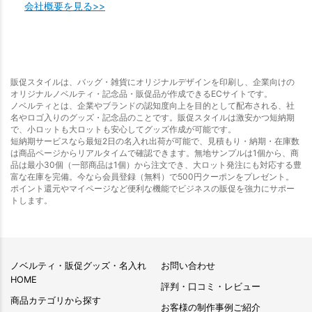
会社概要を見る>>
販促スタイルは、バッグ・雑貨にオリジナルデザインを印刷し、企業向けの
オリジナルノベルティ・記念品・販促品が作成できるECサイトです。
ノベルティとは、企業やブランドの認知度向上を目的として配布される、社
名やロゴ入りのグッズ・記念品のことです。販促スタイルは激安かつ短納期
で、小ロットも大ロットも安心してグッズ作成が可能です。
短納期サービスなら最短2日の名入れ出荷が可能で、見積もり・納期・在庫数
は商品ページからリアルタイムで確認できます。無地サンプルは1個から、商
品は最小30個（一部商品は1個）から注文でき、大ロット発注にも対応する豊
富な在庫を完備。今なら会員登録（無料）で500円クーポンをプレゼント。
ポイント還元やマイページなど便利な機能でビジネスの販促を強力にサポー
トします。
ノベルティ・販促グッズ・名入れ
お問い合わせ
HOME
評判・口コミ・レビュー
商品カテゴリから探す
お客様の制作事例ご紹介