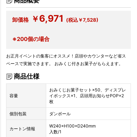
商品概要
6,971
￥
卸価格
(税込￥7,528)
※200個の場合
お正月イベントの集客にオススメ！店頭やカウンターなど省ス
ペースで実施できます。 おみくじ付きお菓子がもらえます。
商品仕様
おみくじお菓子セット×50、ディスプレ
容量
イボックス×1、店頭用お知らせPOP×2
枚
個別包装
ダンボール
W240×H100×D240mm
カートン情報
入数/1