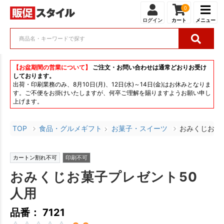
0
ログイン
カート
メニュー
【お盆期間の営業について】
ご注文・お問い合わせは通常どおりお受け
しております。
出荷・印刷業務のみ、8月10日(月)、12日(水)～14日(金)はお休みとなりま
す。ご不便をお掛けいたしますが、何卒ご理解を賜りますようお願い申し
上げます。
TOP
食品・グルメギフト
お菓子・スイーツ
おみくじお菓
カートン割れ不可
印刷不可
おみくじお菓子プレゼント50
人用
品番： 7121