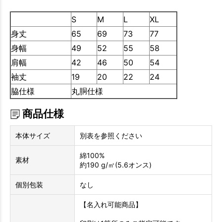
S
M
L
XL
身丈
65
69
73
77
身幅
49
52
55
58
肩幅
42
46
50
54
袖丈
19
20
22
24
脇仕様
丸胴仕様
商品仕様
本体サイズ
別表を参照ください
綿100%
素材
約190 g/㎡(5.6オンス)
個別包装
なし
【名入れ可能商品】