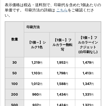
表示価格は税込・送料別で、印刷代を含めた1個あたりの
単価です。 印刷方法の詳細は
こちら
をご確認くださ
い。
印刷方法
【1個～】フ
数量
【1個～】フ
【1個～】シ
ルカラーイン
ルカラー熱転
ルク1色
クジェット
写
(白印刷なし)
お買い物を続ける
カートへ進む
30
1,219
1,952
1,479
円
円
円
50
1,103
1,798
1,413
円
円
円
100
1,012
1,588
1,347
円
円
円
200
960
1,434
1,331
円
円
円
500
937
1,424
1,321
円
円
円