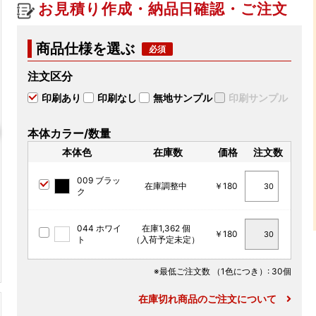
お見積り作成・納品日確認・ご注文
商品仕様を選ぶ
注文区分
印刷あり
印刷なし
無地サンプル
印刷サンプル
本体カラー/数量
本体色
在庫数
価格
注文数
009 ブラッ
在庫調整中
￥180
ク
044 ホワイ
在庫1,362 個
￥180
ト
（入荷予定未定）
※最低ご注文数
（1色につき）
: 30個
在庫切れ商品のご注文について