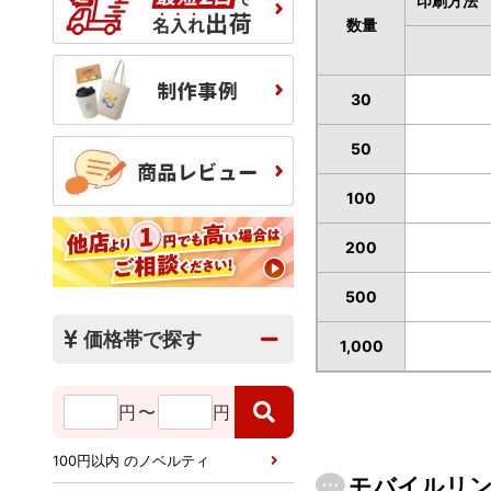
印刷方法
数量
30
50
100
200
500
価格帯で探す
1,000
円
〜
円
100円以内 のノベルティ
モバイルリン