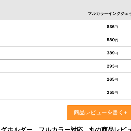
フルカラーインクジェ
836
円
580
円
389
円
293
円
265
円
255
円
商品レビューを書く+
グホルダー フルカラー対応 丸の商品レビ