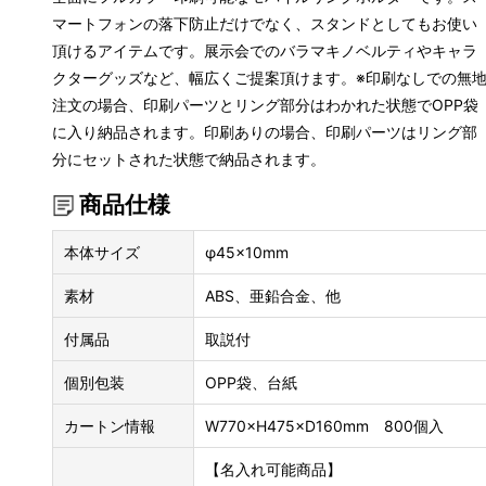
マートフォンの落下防止だけでなく、スタンドとしてもお使い
頂けるアイテムです。展示会でのバラマキノベルティやキャラ
クターグッズなど、幅広くご提案頂けます。※印刷なしでの無
注文の場合、印刷パーツとリング部分はわかれた状態でOPP袋
に入り納品されます。印刷ありの場合、印刷パーツはリング部
分にセットされた状態で納品されます。
商品仕様
本体サイズ
φ45×10mm
素材
ABS、亜鉛合金、他
付属品
取説付
個別包装
OPP袋、台紙
カートン情報
W770×H475×D160mm 800個入
【名入れ可能商品】