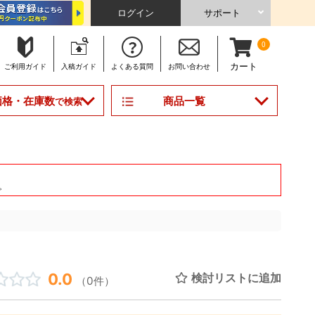
ログイン
サポート
0
カート
ご利用
ガイド
入稿
ガイド
よくある
質問
お問い合わせ
商品一覧
価格・在庫数
で検索
。
0.0
検討リストに追加
（0件）