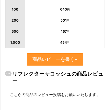
100
640
円
200
501
円
500
467
円
1,000
454
円
商品レビューを書く+
お買い物を続ける
カートへ進む
リフレクターサコッシュの商品レビュ
ー
こちらの商品のレビュー投稿をお願いいたします。