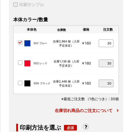
印刷サンプル
本体カラー/数量
本体色
価格
注文数
在庫数
在庫2,984 個（入荷
￥160
001 ブルー
予定未定）
在庫1,136 個（入荷
￥160
002 レッド
予定未定）
在庫2,448 個（入荷
￥160
009 ブラック
予定未定）
※最低ご注文数
（1色につき）
: 30個
在庫切れ商品のご注文について
印刷方法を選ぶ