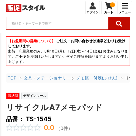
0
ログイン
カート
メニュー
【お盆期間の営業について】
ご注文・お問い合わせは通常どおりお受け
しております。
出荷・印刷業務のみ、8月10日(月)、12日(水)～14日(金)はお休みとなりま
す。ご不便をお掛けいたしますが、何卒ご理解を賜りますようお願い申し
上げます。
TOP
文具・ステーショナリー
メモ帳・付箋(ふせん)
リサ
短納期
デザインツール
リサイクルA7メモパッド
品番： TS-1545
0.0
（0件）