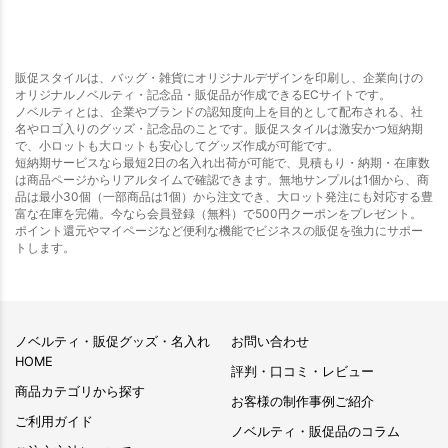
販促スタイルは、バッグ・雑貨にオリジナルデザインを印刷し、企業向けの
オリジナルノベルティ・記念品・販促品が作成できるECサイトです。
ノベルティとは、企業やブランドの認知度向上を目的として配布される、社
名やロゴ入りのグッズ・記念品のことです。販促スタイルは激安かつ短納期
で、小ロットも大ロットも安心してグッズ作成が可能です。
短納期サービスなら最短2日の名入れ出荷が可能で、見積もり・納期・在庫数
は商品ページからリアルタイムで確認できます。無地サンプルは1個から、商
品は最小30個（一部商品は1個）から注文でき、大ロット発注にも対応する豊
富な在庫を完備。今なら会員登録（無料）で500円クーポンをプレゼント。
ポイント還元やマイページなど便利な機能でビジネスの販促を強力にサポー
トします。
ノベルティ・販促グッズ・名入れ
お問い合わせ
HOME
評判・口コミ・レビュー
商品カテゴリから探す
お客様の制作事例ご紹介
ご利用ガイド
ノベルティ・販促品のコラム