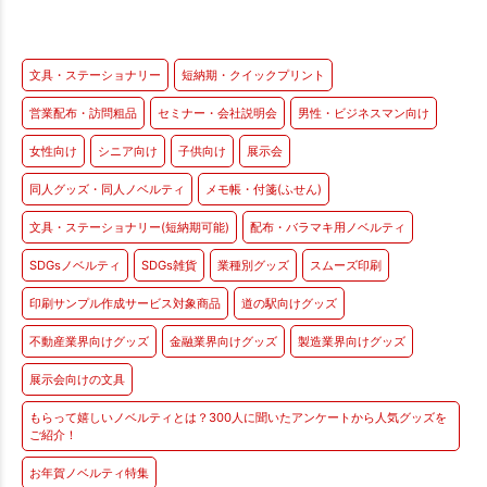
文具・ステーショナリー
短納期・クイックプリント
営業配布・訪問粗品
セミナー・会社説明会
男性・ビジネスマン向け
女性向け
シニア向け
子供向け
展示会
同人グッズ・同人ノベルティ
メモ帳・付箋(ふせん)
文具・ステーショナリー(短納期可能)
配布・バラマキ用ノベルティ
SDGsノベルティ
SDGs雑貨
業種別グッズ
スムーズ印刷
印刷サンプル作成サービス対象商品
道の駅向けグッズ
不動産業界向けグッズ
金融業界向けグッズ
製造業界向けグッズ
展示会向けの文具
もらって嬉しいノベルティとは？300人に聞いたアンケートから人気グッズを
ご紹介！
お年賀ノベルティ特集