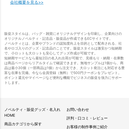
会社概要を見る>>
販促スタイルは、バッグ・雑貨にオリジナルデザインを印刷し、企業向けの
オリジナルノベルティ・記念品・販促品が作成できるECサイトです。
ノベルティとは、企業やブランドの認知度向上を目的として配布される、社
名やロゴ入りのグッズ・記念品のことです。販促スタイルは激安かつ短納期
で、小ロットも大ロットも安心してグッズ作成が可能です。
短納期サービスなら最短2日の名入れ出荷が可能で、見積もり・納期・在庫数
は商品ページからリアルタイムで確認できます。無地サンプルは1個から、商
品は最小30個（一部商品は1個）から注文でき、大ロット発注にも対応する豊
富な在庫を完備。今なら会員登録（無料）で500円クーポンをプレゼント。
ポイント還元やマイページなど便利な機能でビジネスの販促を強力にサポー
トします。
ノベルティ・販促グッズ・名入れ
お問い合わせ
HOME
評判・口コミ・レビュー
商品カテゴリから探す
お客様の制作事例ご紹介