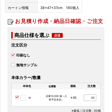
カートン情報
38×47×37cm 180個入
お見積り作成・納品日確認・ご注文
商品仕様を選ぶ
注文区分
印刷なし
無地サンプル
本体カラー/数量
本体色
価格
注文数
在庫数
在庫10,000 個（入
￥85
他
荷予定未定）
※最低ご注文数
: 30個