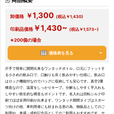
商品概要
1,300
￥
卸価格
(税込￥1,430)
￥1,430~
印刷品価格
(税込￥1,573~)
※200個の場合
価格表を見る
片手で簡単に開閉出来るワンタッチボトル。口元にフィットす
る小さめの飲み口で、口触りも良く飲みやすい仕様に。飲み口
はロック機能付なのでバッグに収納しても安心です。真空2重
構造なので、温度をしっかりキープ。分解もしやすく手入れも
しやすい衛生的な構造もポイントです。名入れは回転シルク印
刷でほぼ全周印刷が出来ます。ワンタッチ開閉タイプはスポー
ツ向けの他、車利用者にも好まれる形の為、物販品としてのご
利用や、来場・成約記念品としてのご利用もおすすめです。サ