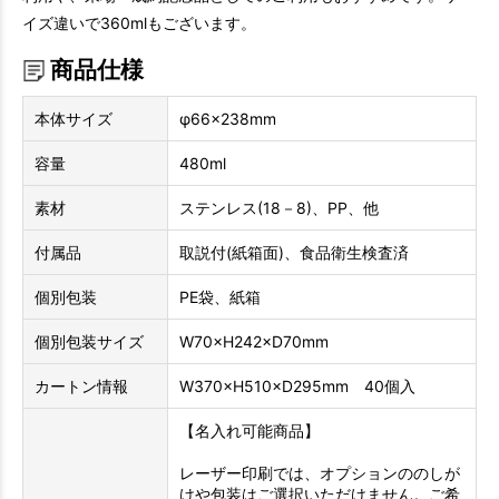
イズ違いで360mlもございます。
商品仕様
本体サイズ
φ66×238mm
容量
480ml
素材
ステンレス(18－8)、PP、他
付属品
取説付(紙箱面)、食品衛生検査済
個別包装
PE袋、紙箱
個別包装サイズ
W70×H242×D70mm
カートン情報
W370×H510×D295mm 40個入
【名入れ可能商品】
レーザー印刷では、オプションののしが
けや包装はご選択いただけません。ご希