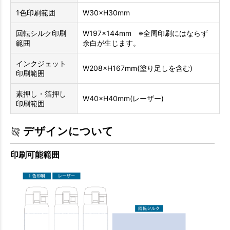
1色印刷範囲
W30×H30mm
回転シルク印刷
W197×144mm ※全周印刷にはならず
範囲
余白が生じます。
インクジェット
W208×H167mm(塗り足しを含む)
印刷範囲
素押し・箔押し
W40×H40mm(レーザー)
印刷範囲
デザインについて
印刷可能範囲