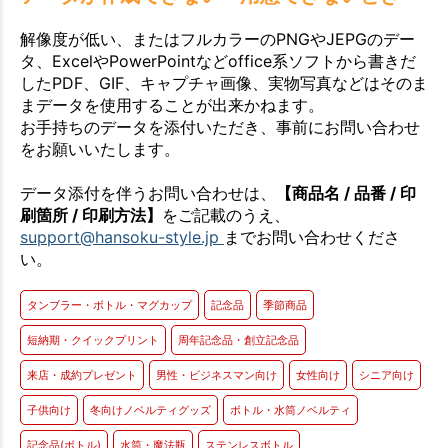
解像度が低い、またはフルカラーのPNGやJEPGのデー
タ、ExcelやPowerPointなどoffice系ソフトから書きだ
したPDF、GIF、キャプチャ画像、実物写真などはそのま
まデータを使用することが出来かねます。
お手持ちのデータを添付いただき、事前にお問い合わせ
をお願いいたします。
データ添付を伴うお問い合わせは、
【商品名 / 品番 / 印
刷箇所 / 印刷方法】
をご記載のうえ、
support@hansoku-style.jp
までお問い合わせくださ
い。
タンブラー・ボトル・マグカップ
記念品
季節商品
短納期・クイックプリント
周年記念品・創立記念品
来店・成約プレゼント
男性・ビジネスマン向け
女性向け
シニア向け
子供向け
冬向けノベルティグッズ
ボトル・水筒ノベルティ
記念品(ボトル)
水筒・魔法瓶
ステンレスボトル