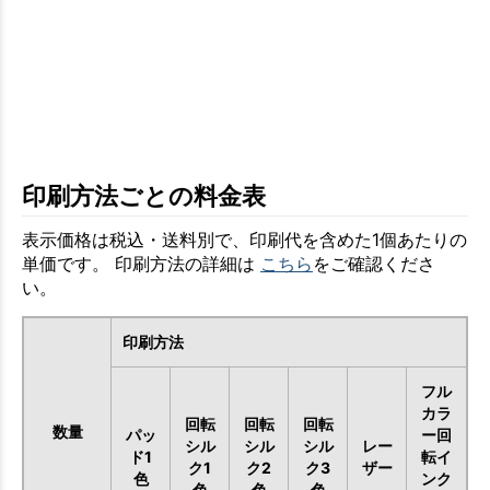
印刷方法ごとの料金表
表示価格は税込・送料別で、印刷代を含めた1個あたりの
単価です。 印刷方法の詳細は
こちら
をご確認くださ
い。
印刷方法
フル
カラ
回転
回転
回転
数量
パッ
ー回
シル
シル
シル
レー
ド1
転イ
ク1
ク2
ク3
ザー
色
ンク
色
色
色