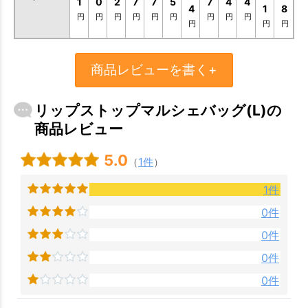
1
0
2
7
7
5
7
4
4
4
1
8
円
円
円
円
円
円
円
円
円
円
円
円
商品レビューを書く+
リップストップマルシェバッグ(L)の
商品レビュー
5.0
（
1件
）
1件
0件
0件
0件
0件