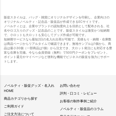
販促スタイルは、バッグ・雑貨にオリジナルデザインを印刷し、企業向けの
オリジナルノベルティ・記念品・販促品が作成できるECサイトです。
ノベルティとは、企業やブランドの認知度向上を目的として配布される、社
名やロゴ入りのグッズ・記念品のことです。販促スタイルは激安かつ短納期
で、小ロットも大ロットも安心してグッズ作成が可能です。
短納期サービスなら最短2日の名入れ出荷が可能で、見積もり・納期・在庫数
は商品ページからリアルタイムで確認できます。無地サンプルは1個から、商
品は最小30個（一部商品は1個）から注文でき、大ロット発注にも対応する豊
富な在庫を完備。今なら会員登録（無料）で500円クーポンをプレゼント。
ポイント還元やマイページなど便利な機能でビジネスの販促を強力にサポー
トします。
ノベルティ・販促グッズ・名入れ
お問い合わせ
HOME
評判・口コミ・レビュー
商品カテゴリから探す
お客様の制作事例ご紹介
ご利用ガイド
ノベルティ・販促品のコラム
ご注文方法について