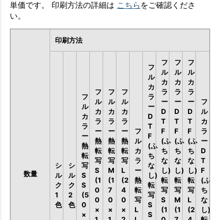
単価です。 印刷方法の詳細は
こちら
をご確認くださ
い。
印刷方法
フ
フ
フ
フ
ル
ル
ル
ル
カ
カ
カ
カ
フ
フ
フ
ラ
ラ
ラ
フ
ラ
ル
ル
ル
ー
ー
ー
フ
ル
ー
カ
カ
カ
D
D
D
ル
カ
D
ラ
ラ
ラ
T
T
T
カ
ラ
T
ー
ー
ー
フ
F
F
F
ラ
ー
F
熱
熱
熱
ル
(ふ
(ふ
(ふ
ー
熱
(ふ
転
転
転
カ
ち
ち
ち
D
転
ち
写
写
写
ラ
な
な
な
T
シ
シ
写
な
S
M
L
ー
し)
し)
し)
F
数量
ル
ル
S
し)
(1
(1
(2
熱
転
転
転
(ふ
ク
ク
S
転
0
7
4
転
写
写
写
ち
1
2
(5
写
0
0
0
写
S
M
L
な
色
色
0
S
×
×
×
L
(1
(1
(2
し)
×
S
1
1
2
L
0
7
4
転