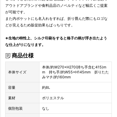
アウトドアブランドや食料品店のノベルティなど幅広くご提案
が可能です。
また内ポケットにも名入れをすれば、折り畳んだ際にもロゴな
どが見えるため販促効果もばっちりです。
※生地の特性上、シルク印刷をすると格子の柄が浮き出たよう
な仕上がりになります。
商品仕様
本体/約W270×H270(持ち手含む415)m
本体サイズ
m 持ち手/約W55×H145mm 折りたた
みマチ/約160mm
容量
約8L
素材
ポリエステル
個別包装
なし