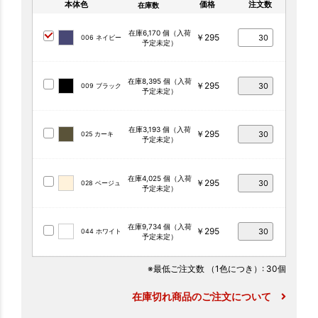
本体色
価格
注文数
在庫数
在庫6,170 個（入荷
￥295
006 ネイビー
予定未定）
在庫8,395 個（入荷
￥295
009 ブラック
予定未定）
在庫3,193 個（入荷
￥295
025 カーキ
予定未定）
在庫4,025 個（入荷
￥295
028 ベージュ
予定未定）
在庫9,734 個（入荷
￥295
044 ホワイト
予定未定）
※最低ご注文数
（1色につき）
: 30個
在庫切れ商品のご注文について