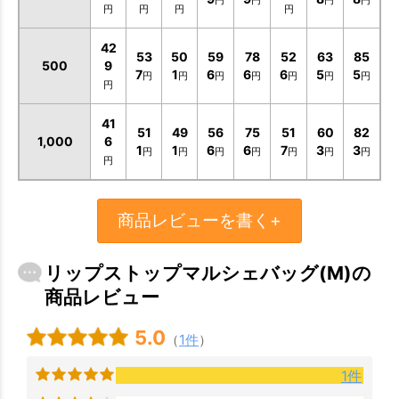
円
円
円
円
お買い物を続ける
カートへ進む
42
53
50
59
78
52
63
85
500
9
7
1
6
6
6
5
5
円
円
円
円
円
円
円
円
41
51
49
56
75
51
60
82
1,000
6
1
1
6
6
7
3
3
円
円
円
円
円
円
円
円
商品レビューを書く+
リップストップマルシェバッグ(M)の
商品レビュー
5.0
（
1件
）
1件