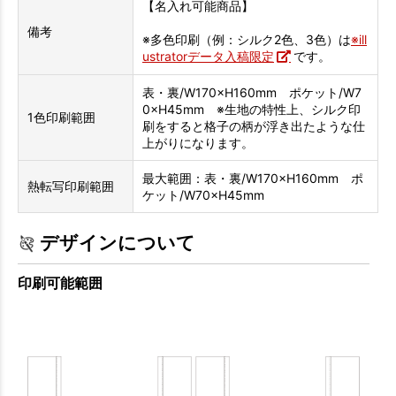
【名入れ可能商品】
備考
※多色印刷（例：シルク2色、3色）は
※ill
ustratorデータ入稿限定
です。
表・裏/W170×H160mm ポケット/W7
0×H45mm ※生地の特性上、シルク印
1色印刷範囲
刷をすると格子の柄が浮き出たような仕
上がりになります。
最大範囲：表・裏/W170×H160mm ポ
熱転写印刷範囲
ケット/W70×H45mm
デザインについて
印刷可能範囲