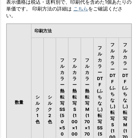
表示価格は税込・送料別で、印刷代を含めた1個あたりの
単価です。 印刷方法の詳細は
こちら
をご確認くださ
い。
印刷方法
フ
フ
フ
ル
ル
ル
カ
カ
フ
フ
フ
カ
ラ
ラ
ル
ル
ル
ラ
ー
ー
カ
カ
カ
ー
DT
DT
ラ
ラ
ラ
DT
F
F
ー
ー
ー
F
(ふ
(ふ
熱
熱
熱
(ふ
ち
ち
シ
シ
転
転
転
ち
な
な
数量
ル
ル
写
写
写
な
し)
し)
ク
ク
SS
S
M
し)
転
転
1
2
(5
(1
(1
転
写
写
色
色
0
00
70
写
S
M
×5
×1
×1
SS
(1
(1
0
00
70
(5
00
70