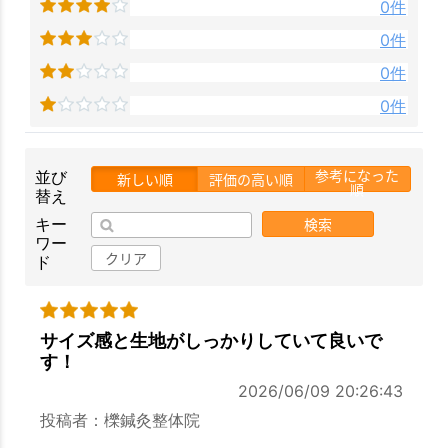
0件
0件
0件
0件
参考になった
並び
新しい順
評価の高い順
順
替え
検索
キー
ワー
クリア
ド
サイズ感と生地がしっかりしていて良いで
す！
2026/06/09 20:26:43
投稿者：櫟鍼灸整体院