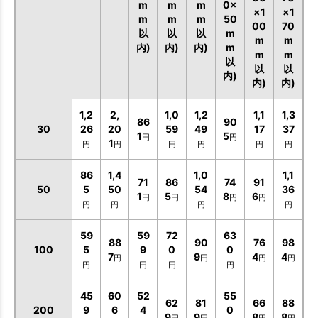
m
m
m
0×
×1
×1
m
m
m
50
00
70
以
以
以
m
m
m
内)
内)
内)
m
m
m
以
以
以
内)
内)
内)
1,2
2,
1,0
1,2
1,1
1,3
86
90
30
26
20
59
49
17
37
1
5
円
円
1
円
円
円
円
円
円
86
1,4
1,0
1,1
71
86
74
91
50
5
50
54
36
1
5
8
6
円
円
円
円
円
円
円
円
59
59
72
63
88
90
76
98
100
5
9
0
0
7
9
4
4
円
円
円
円
円
円
円
円
45
60
52
55
62
81
66
88
200
9
6
4
0
9
9
8
8
円
円
円
円