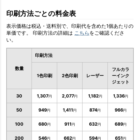
印刷方法ごとの料金表
表示価格は税込・送料別で、印刷代を含めた1個あたりの
単価です。 印刷方法の詳細は
こちら
をご確認くださ
い。
印刷方法
数量
フルカラ
1色印刷
2色印刷
レーザー
ーインク
ジェット
30
1,307
2,077
1,182
1,336
円
円
円
円
50
949
1,411
874
966
円
円
円
円
100
680
911
632
689
円
円
円
円
200
546
662
594
651
円
円
円
円