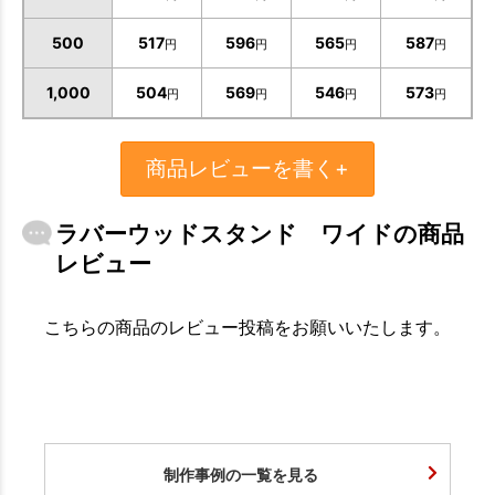
500
517
596
565
587
円
円
円
円
お買い物を続ける
カートへ進む
1,000
504
569
546
573
円
円
円
円
商品レビューを書く+
ラバーウッドスタンド ワイドの商品
レビュー
こちらの商品のレビュー投稿をお願いいたします。
制作事例の一覧を見る