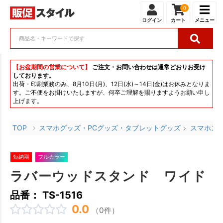
0
ログイン
カート
メニュー
【お盆期間の営業について】
ご注文・お問い合わせは通常どおりお受け
しております。
出荷・印刷業務のみ、8月10日(月)、12日(水)～14日(金)はお休みとなりま
す。ご不便をお掛けいたしますが、何卒ご理解を賜りますようお願い申し
上げます。
TOP
スマホグッズ・PCグッズ・タブレットグッズ
スマホス
短納期
フルカラー
ラバーウッドスタンド ワイド
品番： TS-1516
0.0
（0件）