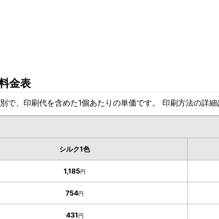
料金表
別で、印刷代を含めた1個あたりの単価です。 印刷方法の詳
シルク1色
1,185
円
754
円
431
円