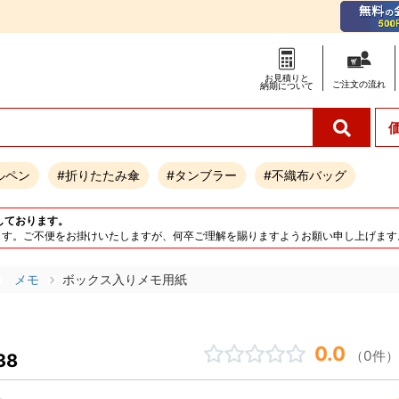
お見積りと
ご注文の
流れ
納期について
ルペン
#折りたたみ傘
#タンブラー
#不織布バッグ
しております。
となります。ご不便をお掛けいたしますが、何卒ご理解を賜りますようお願い申し上げます
メモ
ボックス入りメモ用紙
0.0
（0件）
38