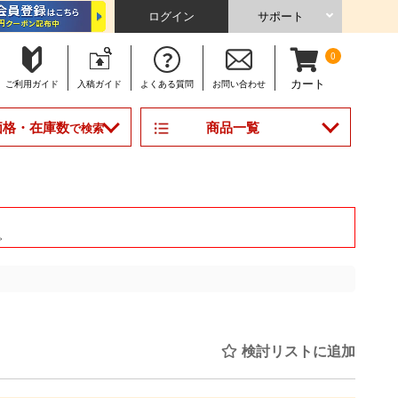
ログイン
サポート
0
カート
ご利用
ガイド
入稿
ガイド
よくある
質問
お問い合わせ
商品一覧
価格・在庫数
で検索
。
検討リストに追加