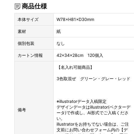
商品仕様
本体サイズ
W78×H81×D30mm
素材
紙
個別包装
なし
カートン情報
42×34×28cm 120個入
【名入れ可能商品】
3色取混ぜ グリーン・グレー・レッド
※illustratorデータ入稿限定
デザインデータはillustrator(ベクターデ
備考
ータ)で作成し、Ai形式でご入稿くださ
い。
illustratorをお持ちでない場合は、ご注
文前にお問い合わせフォーム内の【デ