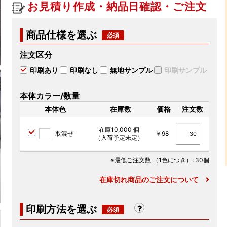
お見積り作成・納品日確認・ご注文
商品仕様を選ぶ
注文区分
印刷あり
印刷なし
無地サンプル
印刷サンプル
本体カラー/数量
本体色
在庫数
価格
注文数
在庫10,000 個
取混ぜ
￥98
（入荷予定未定）
※最低ご注文数
（1色につき）
: 30個
在庫切れ商品のご注文について
印刷方法を選ぶ