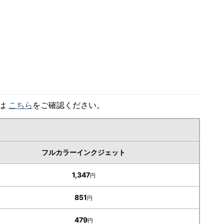
細は
こちら
をご確認ください。
フルカラーインクジェット
1,347
円
851
円
479
円