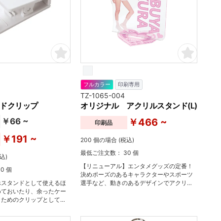
フルカラー
印刷専用
TZ-1065-004
ドクリップ
オリジナル アクリルスタンド(L)
￥66 ~
￥466 ~
印刷品
￥191 ~
200 個の場合 (税込)
最低ご注文数： 30 個
込)
【リニューアル】エンタメグッズの定番！
0 個
決めポーズのあるキャラクターやスポーツ
ホスタンドとして使えるほ
選手など、動きのあるデザインでアクリル
めておいたり、余ったケー
スタンドを作るならこのサイズがおすす
くためのクリップとしても
め。