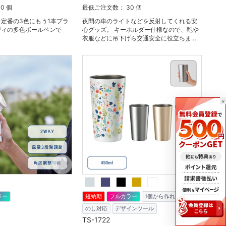
0 個
最低ご注文数： 30 個
定番の3色にもう1本プラ
夜間の車のライトなどを反射してくれる安
ディの多色ボールペンで
心グッズ。 キーホルダー仕様なので、鞄や
衣服などに吊下げら交通安全に役立ちま
す。
×
ラー
短納期
フルカラー
1個から作れる
のし対応
デザインツール
TS-1722