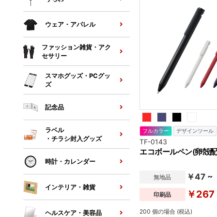
ウェア・アパレル
ファッション雑貨・アク
セサリー
スマホグッズ・PCグッ
ズ
記念品
ラベル
フルカラー
デザインツール
・チラシ封入グッズ
TF-0143
エコボールペン(卵殻配
時計・カレンダー
￥47 ~
無地品
インテリア・雑貨
￥267
印刷品
200 個の場合 (税込)
ヘルスケア・美容品