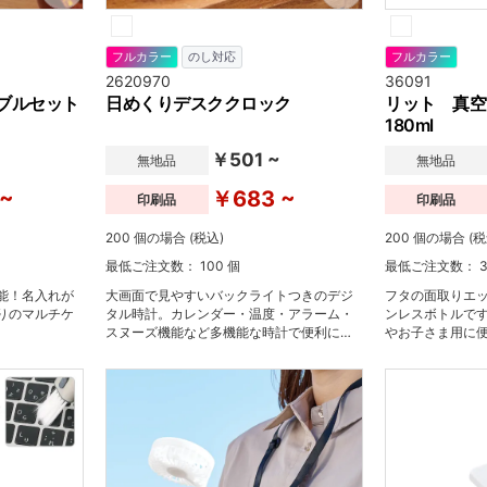
フルカラー
のし対応
フルカラー
2620970
36091
ブルセット
日めくりデスククロック
リット 真
180ml
~
￥501 ~
無地品
無地品
 ~
￥683 ~
印刷品
印刷品
200 個の場合 (税込)
200 個の場合 (税
最低ご注文数： 100 個
最低ご注文数： 3
能！名入れが
大画面で見やすいバックライトつきのデジ
フタの面取りエ
りのマルチケ
タル時計。カレンダー・温度・アラーム・
ンレスボトルで
スヌーズ機能など多機能な時計で便利にご
やお子さま用に
使用いただけます。
剤など、出先で
のお水の持ち運