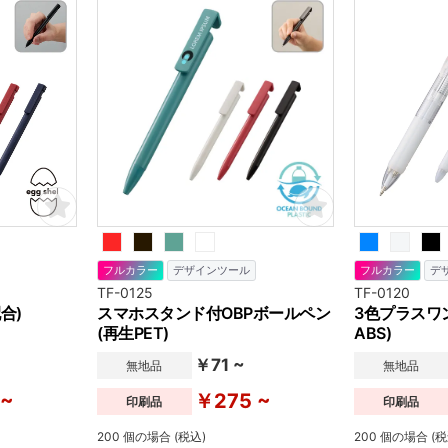
フルカラー
デザインツール
フルカラー
デ
TF-0125
TF-0120
合)
スマホスタンド付OBPボールペン
3色プラスワ
(再生PET)
ABS)
￥71 ~
無地品
無地品
 ~
￥275 ~
印刷品
印刷品
200 個の場合 (税込)
200 個の場合 (税