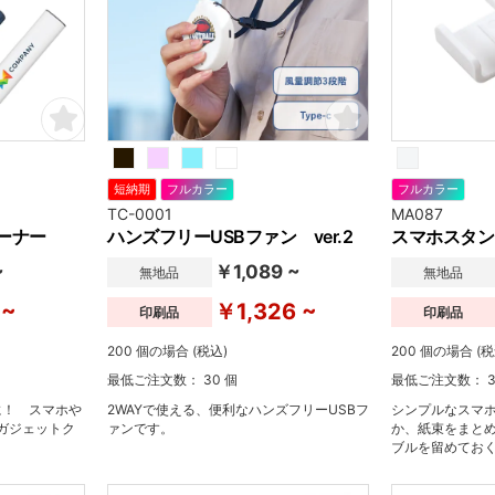
短納期
フルカラー
フルカラー
TC-0001
MA087
ーナー
ハンズフリーUSBファン ver.2
スマホスタン
~
￥1,089 ~
無地品
無地品
 ~
￥1,326 ~
印刷品
印刷品
200 個の場合 (税込)
200 個の場合 (税
最低ご注文数： 30 個
最低ご注文数： 3
に！ スマホや
2WAYで使える、便利なハンズフリーUSBフ
シンプルなスマ
ガジェットク
ァンです。
か、紙束をまと
ブルを留めてお
使用できます。