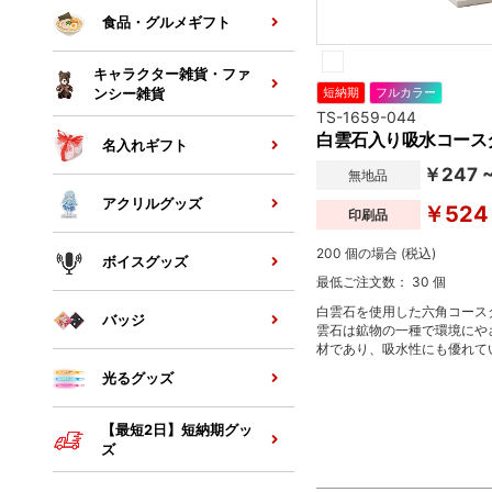
食品・グルメギフト
キャラクター雑貨・ファ
ンシー雑貨
短納期
フルカラー
TS-1659-044
白雲石入り吸水コース
名入れギフト
￥247 
無地品
アクリルグッズ
￥524
印刷品
200 個の場合 (税込)
ボイスグッズ
最低ご注文数： 30 個
白雲石を使用した六角コース
バッジ
雲石は鉱物の一種で環境にや
材であり、吸水性にも優れて
いドリンクの水滴もすぐに吸
光るグッズ
を濡らしません。裏面はコル
ており、かわいらしいハニカ
ターはカフェ・レストランな
【最短2日】短納期グッ
ィからキャラクターグッズな
ズ
ンで活躍するアイテムです。
もスクエア・ラウンド型の3