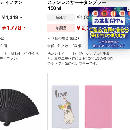
ディファン
ステンレスサーモタンブラー
450ml
×
￥1,419 ~
￥1,034 ~
無地品
￥1,778 ~
￥2,203 ~
印刷品
込)
200 個の場合 (税込)
0 個
最低ご注文数： 30 個
しても、移動中でも使える
洗いやすく、しまい易いシンプルな形状
ンディファン。
と、真空二重構造による保冷保温の機能性
の高さで人気のタンブラーです。