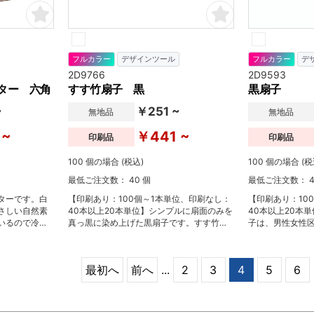
フルカラー
デザインツール
フルカラー
デ
2D9766
2D9593
ター 六角
すす竹扇子 黒
黒扇子
~
￥251 ~
無地品
無地品
 ~
￥441 ~
印刷品
印刷品
100 個の場合 (税込)
100 個の場合 (税
最低ご注文数： 40 個
最低ご注文数： 4
ターです。白
【印刷あり：100個～1本単位、印刷なし：
【印刷あり：10
さしい自然素
40本以上20本単位】シンプルに扇面のみを
40本以上20本
いるので冷た
真っ黒に染め上げた黒扇子です。すす竹の
子は、男性女性
収してデスク
落ち着いた色味が詫び寂びを感じさせま
高級感のあるア
ク仕様となっ
す。老若男女問わずお使いいただけるデザ
た目にさりげな
ム型のコース
インですが、特に男性に好まれる色味の扇
ます。
最初へ
前へ
...
2
3
4
5
6
どのノベルテ
子です。
ど様々なシー
六角型以外に
種類ご用意いた