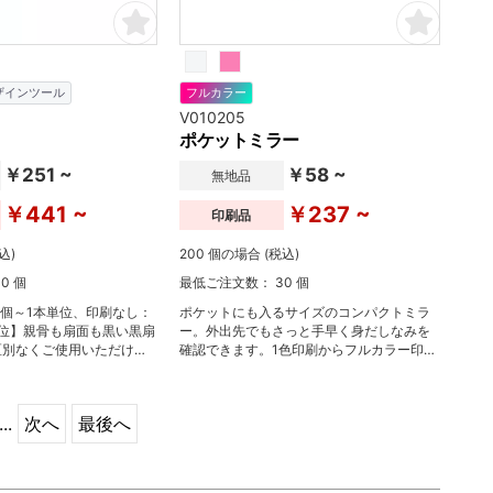
ザインツール
フルカラー
V010205
ポケットミラー
￥251 ~
￥58 ~
無地品
￥441 ~
￥237 ~
印刷品
込)
200 個の場合 (税込)
0 個
最低ご注文数： 30 個
0個～1本単位、印刷なし：
ポケットにも入るサイズのコンパクトミラ
単位】親骨も扇面も黒い黒扇
ー。外出先でもさっと手早く身だしなみを
区別なくご使用いただける
確認できます。1色印刷からフルカラー印刷
イテムです。シンプルな見
まで対応しておりますのでお好みのデザイ
い名入れがぐっと引き立ち
ンを印刷して販促活動にお役立てくださ
い。
...
次へ
最後へ