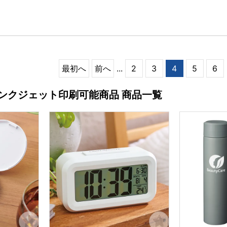
最初へ
前へ
...
2
3
4
5
6
インクジェット印刷可能商品 商品一覧