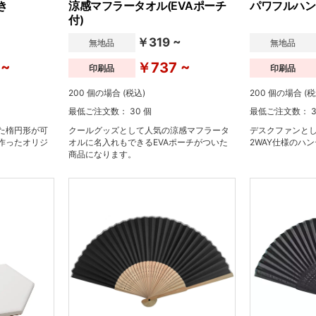
き
涼感マフラータオル(EVAポーチ
パワフルハン
付)
￥319 ~
無地品
無地品
 ~
￥737 ~
印刷品
印刷品
200 個の場合 (税込)
200 個の場合 (税
最低ご注文数： 30 個
最低ご注文数： 3
た楕円形が可
クールグッズとして人気の涼感マフラータ
デスクファンと
作ったオリジ
オルに名入れもできるEVAポーチがついた
2WAY仕様のハ
商品になります。