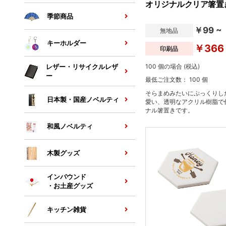
オリジナルクリア箸置
季節商品
￥99 ~
無地品
キーホルダー
￥366
印刷品
100 個の場合 (税込)
レザー・リサイクルレザ
ー
最低ご注文数： 100 個
そらまめみたいにぷっくりし
日本製・国産ノベルティ
愛い、透明なアクリル樹脂で
ナル箸置きです。
和風ノベルティ
木製グッズ
インバウンド
・お土産グッズ
キッチン雑貨