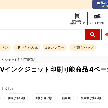
お見積りと
ご注文の
流れ
納期について
ルペン
#折りたたみ傘
#タンブラー
#不織布バッグ
インクジェット印刷可能商品
UVインクジェット印刷可能商品 4ペー
りました
価格が低い順
価格が高い順
新着順
在庫数が多い順