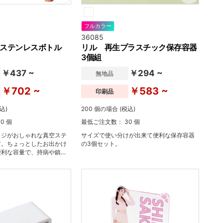
フルカラー
36085
空ステンレスボトル
リル 再生プラスチック保存容器
3個組
￥437 ~
￥294 ~
無地品
￥702 ~
￥583 ~
印刷品
込)
200 個の場合 (税込)
0 個
最低ご注文数： 30 個
ッジがおしゃれな真空ステ
サイズで使い分けが出来て便利な保存容器
す。ちょっとしたお出かけ
の3個セット。
便利な容量で、持病や鎮痛
も服用したいお薬がある方
びにもぴったりです。