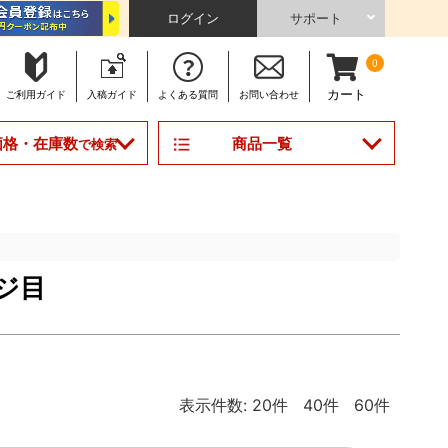
ログイン
サポート
0
カート
ご利用
ガイド
入稿
ガイド
よくある
質問
お問い合わせ
商品一覧
価格・在庫数
で検索
ジ目
表示件数:
20件
40件
60件