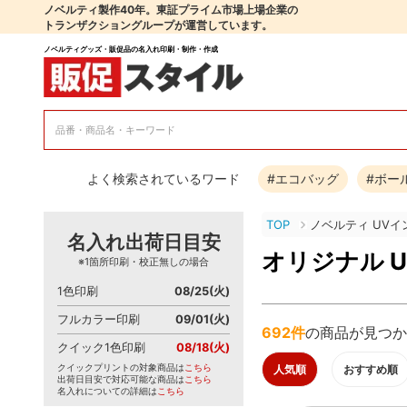
ノベルティ製作40年。東証プライム市場上場企業の
トランザクショングループが運営しています。
ノベルティグッズ・販促品の名入れ印刷・制作・作成
よく検索されているワード
#エコバッグ
#ボー
TOP
ノベルティ UV
名入れ出荷日目安
オリジナル 
※1箇所印刷・校正無しの場合
1色印刷
08/25(火)
フルカラー印刷
09/01(火)
692件
の商品が見つか
クイック1色印刷
08/18(火)
クイックプリントの対象商品は
こちら
人気順
おすすめ順
出荷日目安で対応可能な商品は
こちら
名入れについての詳細は
こちら