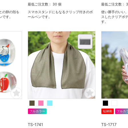
最低ご注文数： 30 個
最低ご注文数： 3
との卵の殻を
スマホスタンドにもなるクリップ付きのボ
使い勝手のいい、
ンです。
ールペンです。
スしたクリアボ
す。
フルカラー
短納期
フルカ
TS-1741
TS-1717