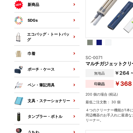
新商品
SDGs
エコバッグ・トートバッ
グ
巾着
SC-0071
マルチガジェットクリ
ポーチ・ケース
￥264 
無地品
￥368
印刷品
ペン・筆記用具
200 個の場合 (税込)
文具・ステーショナリー
最低ご注文数： 30 個
４つのクリーナー機能が1本
周辺機器のお手入れに最適な
タンブラー・ボトル
リーナー。
うちわ