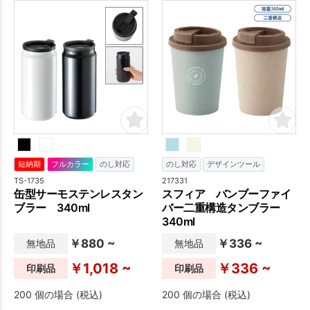
短納期
フルカラー
のし対応
のし対応
デザインツール
TS-1735
217331
缶型サーモステンレスタン
スフィア バンブーファイ
ブラー 340ml
バー二重構造タンブラー
340ml
￥880 ~
￥336 ~
無地品
無地品
￥1,018 ~
￥336 ~
印刷品
印刷品
200 個の場合 (税込)
200 個の場合 (税込)