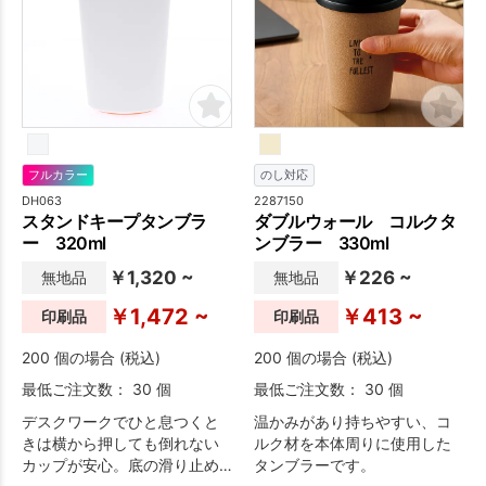
フルカラー
のし対応
DH063
2287150
スタンドキープタンブラ
ダブルウォール コルクタ
ー 320ml
ンブラー 330ml
￥1,320 ~
￥226 ~
無地品
無地品
￥1,472 ~
￥413 ~
印刷品
印刷品
200 個の場合 (税込)
200 個の場合 (税込)
最低ご注文数： 30 個
最低ご注文数： 30 個
デスクワークでひと息つくと
温かみがあり持ちやすい、コ
きは横から押しても倒れない
ルク材を本体周りに使用した
カップが安心。底の滑り止め
タンブラーです。