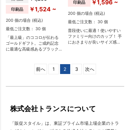
￥1,596 ~
印刷品
￥1,524 ~
印刷品
200 個の場合 (税込)
200 個の場合 (税込)
最低ご注文数： 30 個
最低ご注文数： 30 個
普段使いに最適！使いやすい
ファミリー向けのカップ！ 手
「最上級」のココロが伝わる
におさまりが良いサイズ感
ゴールドギフト。ご成約記念
で、毎日の食卓で気軽に使え
に最適な高級感あるブラック
ます。ステンレス製魔法びん
＆シャンパンゴールド2色のタ
構造なので、冷たさ・温かさ
ンブラーセット。
長持ち。
前へ
1
2
3
次へ
株式会社トランスについて
「販促スタイル」は、東証プライム市場上場企業のトラ