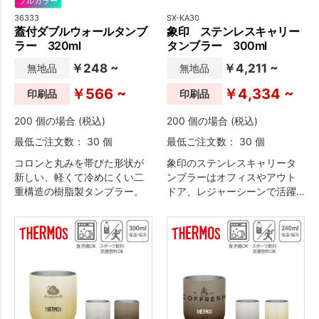
フルカラー
36333
SX-KA30
蓋付ダブルウォールタンブ
象印 ステンレスキャリー
ラー 320ml
タンブラー 300ml
￥248 ~
￥4,211 ~
無地品
無地品
￥566 ~
￥4,334 ~
印刷品
印刷品
200 個の場合 (税込)
200 個の場合 (税込)
最低ご注文数： 30 個
最低ご注文数： 30 個
コロンと丸みを帯びた形状が
象印のステンレスキャリータ
新しい、軽くて冷めにくい二
ンブラーはオフィスやアウト
重構造の樹脂製タンブラー。
ドア、レジャーシーンで活躍
してくれるアイテムです。