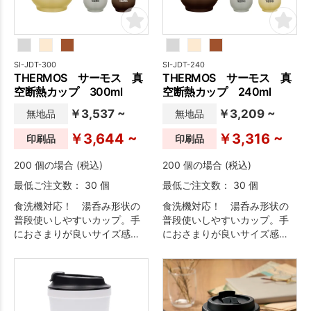
SI-JDT-300
SI-JDT-240
THERMOS サーモス 真
THERMOS サーモス 真
空断熱カップ 300ml
空断熱カップ 240ml
￥3,537 ~
￥3,209 ~
無地品
無地品
￥3,644 ~
￥3,316 ~
印刷品
印刷品
200 個の場合 (税込)
200 個の場合 (税込)
最低ご注文数： 30 個
最低ご注文数： 30 個
食洗機対応！ 湯呑み形状の
食洗機対応！ 湯呑み形状の
普段使いしやすいカップ。手
普段使いしやすいカップ。手
におさまりが良いサイズ感
におさまりが良いサイズ感
で、毎日の食卓で気軽に使え
で、毎日の食卓で気軽に使え
ます。ステンレス製魔法びん
ます。ステンレス製魔法びん
構造なので、冷たさ・温かさ
構造なので、冷たさ・温かさ
長持ち。
長持ち。