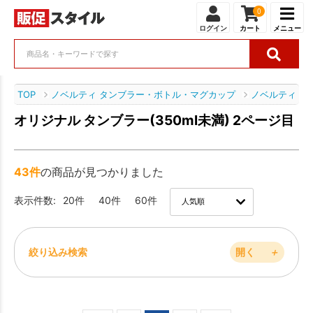
0
ログイン
カート
メニュー
TOP
ノベルティ タンブラー・ボトル・マグカップ
ノベルティ タ
オリジナル タンブラー(350ml未満) 2ページ目
43件
の商品が見つかりました
表示件数:
20件
40件
60件
絞り込み検索
開く
＋