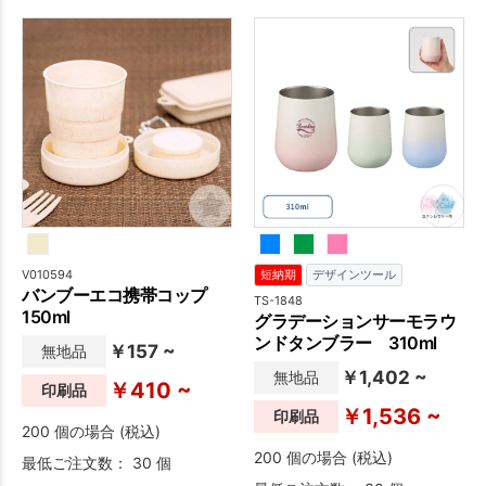
でしっかり姿勢をキープす
る、うっかりに心強いタンブ
ラーです。
V010594
短納期
デザインツール
バンブーエコ携帯コップ
TS-1848
150ml
グラデーションサーモラウ
ンドタンブラー 310ml
￥157 ~
無地品
￥1,402 ~
無地品
￥410 ~
印刷品
￥1,536 ~
印刷品
200 個の場合 (税込)
200 個の場合 (税込)
最低ご注文数： 30 個