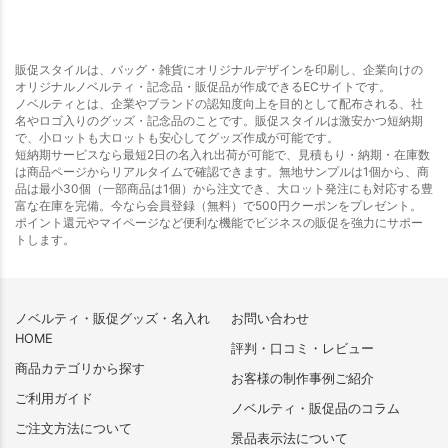
販促スタイルは、バッグ・雑貨にオリジナルデザインを印刷し、企業向けの
オリジナルノベルティ・記念品・販促品が作成できるECサイトです。
ノベルティとは、企業やブランドの認知度向上を目的として配布される、社
名やロゴ入りのグッズ・記念品のことです。販促スタイルは激安かつ短納期
で、小ロットも大ロットも安心してグッズ作成が可能です。
短納期サービスなら最短2日の名入れ出荷が可能で、見積もり・納期・在庫数
は商品ページからリアルタイムで確認できます。無地サンプルは1個から、商
品は最小30個（一部商品は1個）から注文でき、大ロット発注にも対応する豊
富な在庫を完備。今なら会員登録（無料）で500円クーポンをプレゼント。
ポイント還元やマイページなど便利な機能でビジネスの販促を強力にサポー
トします。
ノベルティ・販促グッズ・名入れ
お問い合わせ
HOME
評判・口コミ・レビュー
商品カテゴリから探す
お客様の制作事例ご紹介
ご利用ガイド
ノベルティ・販促品のコラム
ご注文方法について
景品表示法について