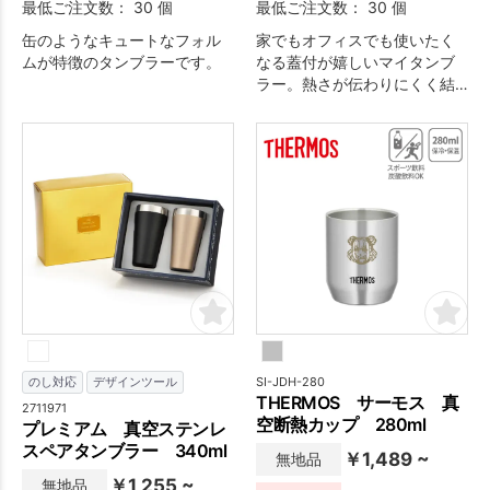
最低ご注文数： 30 個
最低ご注文数： 30 個
缶のようなキュートなフォル
家でもオフィスでも使いたく
ムが特徴のタンブラーです。
なる蓋付が嬉しいマイタンブ
ラー。熱さが伝わりにくく結
露も抑える二重構造の機能性
と環境と考慮したエコを兼ね
た次世代テーブルウェア。
SI-JDH-280
のし対応
デザインツール
THERMOS サーモス 真
2711971
空断熱カップ 280ml
プレミアム 真空ステンレ
スペアタンブラー 340ml
￥1,489 ~
無地品
￥1,255 ~
無地品