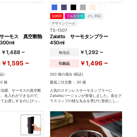
短納期
フルカラー
のし対応
デザインツール
TS-1507
S サーモス 真空断熱
Zalatto サーモタンブラー
00ml
450ml
￥1,488 ~
￥1,292 ~
無地品
￥1,595 ~
￥1,496 ~
印刷品
込)
200 個の場合 (税込)
0 個
最低ご注文数： 30 個
中活躍、サーモスの真空断
人気のステンレスサーモタンブラーに
す。名入れができるので、
Zallattoバージョンが登場しました。底をグ
してお渡しするのにぴった
ラスコップの様な丸みを帯びた形状にし、
も結露しにくく、熱い飲み
スタイリッシュなステンレスに温かみをプ
ち手は熱くない、便利で不
ラスしました。保冷保温の高い真空二層構
ーです。
造などの機能性はもちろん、おしゃれなデ
ザインのサーモタンブラーはスポーツチー
ムのオフィシャルグッズとしての物販品や
アパレルブランドのノベルティなど幅広く