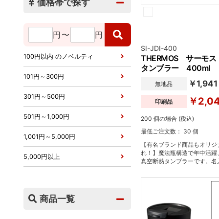
価格帯で探す
円
〜
円
SI-JDI-400
100円以内 のノベルティ
THERMOS サーモ
タンブラー 400ml
101円～300円
￥1,941
無地品
301円～500円
￥2,04
印刷品
501円～1,000円
200 個の場合 (税込)
最低ご注文数： 30 個
1,001円～5,000円
【有名ブランド商品もオリジ
れ！】魔法瓶構造で年中活躍
5,000円以上
真空断熱タンブラーです。名
ので、記念品や景品としてお
ぴったり。氷を入れても結露
い飲み物を入れても持ち手は
利で不思議なタンブラーです
商品一覧