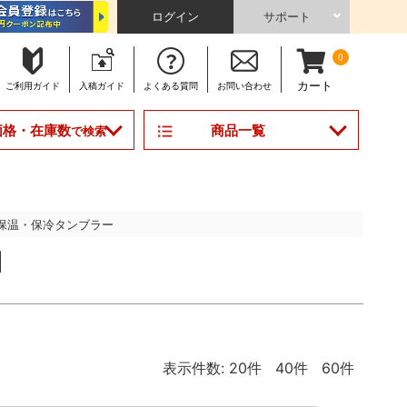
ログイン
サポート
0
カート
ご利用
ガイド
入稿
ガイド
よくある
質問
お問い合わせ
商品一覧
価格・在庫数
で検索
保温・保冷タンブラー
目
表示件数:
20件
40件
60件