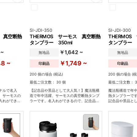
SI-JDI-350
SI-JDI-300
ス 真空断熱
THERMOS サーモス 真空断熱
THERMO
タンブラー 350ml
タンブラー 3
 ~
￥1,642 ~
無地品
無地品
8 ~
￥1,749 ~
印刷品
印刷品
200 個の場合 (税込)
200 個の場合 (税
最低ご注文数： 30 個
最低ご注文数： 3
ナルで名入
【記念品や景品として大人気！】魔法瓶構
魔法瓶構造で年
、サーモスの
造で年中活躍、サーモスの真空断熱タンブ
熱タンブラーで
入れができる
ラーです。名入れができるので、記念品や
記念品や景品と
渡しするのに
景品としてお渡しするのにぴったり。氷を
り。氷を入れて
しにくく、熱
入れても結露しにくく、熱い飲み物を入れ
物を入れても持
熱くない、便
ても持ち手は熱くない、便利で不思議なタ
思議なタンブラ
。
ンブラーです。