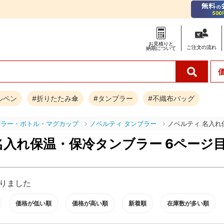
お見積りと
ご注文の
流れ
納期について
ルペン
#折りたたみ傘
#タンブラー
#不織布バッグ
ブラー・ボトル・マグカップ
ノベルティ タンブラー
ノベルティ 名入れ
名入れ保温・保冷タンブラー 6ページ
りました
価格が低い順
価格が高い順
新着順
在庫数が多い順