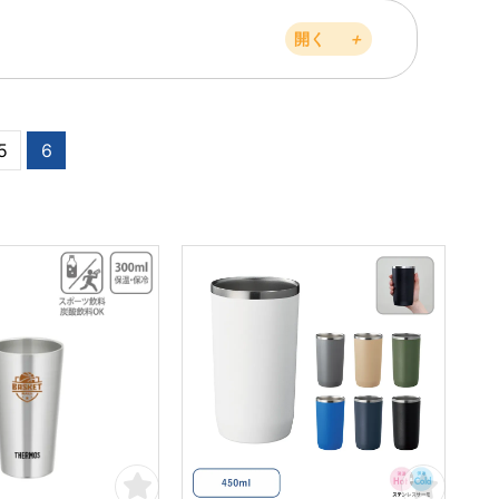
開く
＋
5
6