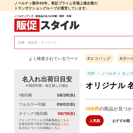
ノベルティ製作40年。東証プライム市場上場企業の
トランザクショングループが運営しています。
ノベルティグッズ・販促品の名入れ印刷・制作・作成
よく検索されているワード
#エコバッグ
#ボー
TOP
ノベルティ タン
名入れ出荷日目安
オリジナル 
※1箇所印刷・校正無しの場合
1色印刷
08/26(水)
フルカラー印刷
09/02(水)
108件
の商品が見つか
クイック1色印刷
08/19(水)
クイックプリントの対象商品は
こちら
人気順
おすすめ順
出荷日目安で対応可能な商品は
こちら
名入れについての詳細は
こちら