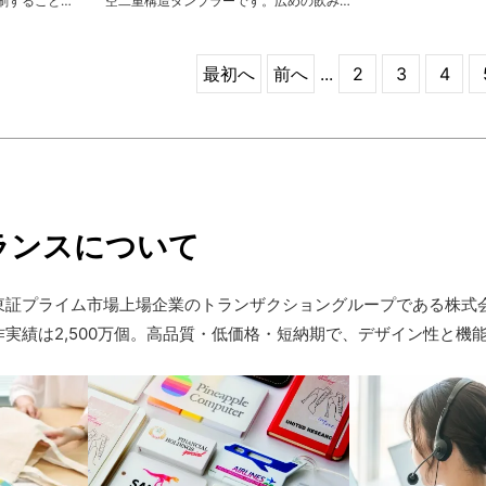
刷することが
空二重構造タンブラーです。広めの飲み口
ステンレスタ
で氷も入れやすく洗いやすいので清潔に保
は冷たいま
つことができます。高い機能性とざらりと
、長時間楽し
したマット塗装が野性味を感じさせ、デイ
最初へ
前へ
...
2
3
4
リーからアウトドアまで活躍する男女問わ
ずおしゃれにお使いいただけます。オリジ
ナルノベルティはもちろん、普段使い用に
はもちろん、周年記念品やイベントの販売
品としてもオススメです。
ランスについて
東証プライム市場上場企業のトランザクショングループである株式
実績は2,500万個。高品質・低価格・短納期で、デザイン性と機