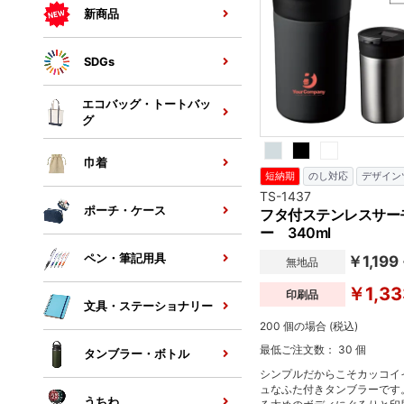
新商品
SDGs
エコバッグ・トートバッ
グ
巾着
短納期
のし対応
デザイン
TS-1437
ポーチ・ケース
フタ付ステンレスサー
ー 340ml
ペン・筆記用具
￥1,199
無地品
￥1,33
印刷品
文具・ステーショナリー
200 個の場合 (税込)
最低ご注文数： 30 個
タンブラー・ボトル
シンプルだからこそカッコイ
ュなふた付きタンブラーです
うちわ