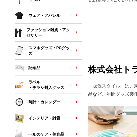
る太めのボディにぐるりと印
可能です。真空構造のサーモ
ンブラーなので、冷たいもの
ウェア・アパレル
ま、温かいものは温かいまま
むことができます。
ファッション雑貨・アク
セサリー
スマホグッズ・PCグッ
ズ
株式会社ト
記念品
ラベル
「販促スタイル」は、
・チラシ封入グッズ
品など、年間グッズ製作
時計・カレンダー
インテリア・雑貨
ヘルスケア・美容品