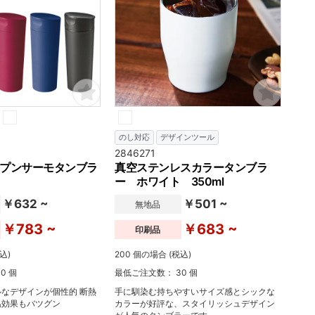
ご提案頂けます。
のし対応
デザインツール
2846271
プンサーモタンブラ
真空ステンレスカラータンブラ
ー ホワイト 350ml
￥632 ~
￥501 ~
無地品
￥783 ~
￥683 ~
印刷品
込)
200 個の場合 (税込)
0 個
最低ご注文数： 30 個
なデザインが個性的 断熱
手に馴染む持ちやすいサイズ感とシックな
温効果もバツグン
カラーが好評な、スタイリッシュデザイン