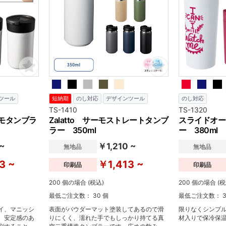
ツール
短納期
のし対応
デザインツール
のし対応
TS-1410
TS-1320
モタンブラ
Zalatto サーモストレートタンブ
スライドオー
ラー 350ml
ー 380ml
 ~
￥1,210 ~
無地品
無地品
3 ~
￥1,413 ~
印刷品
印刷品
200 個の場合 (税込)
200 個の場合 (税
最低ご注文数： 30 個
最低ご注文数： 3
イ、マニッシ
表面がパウダーマット塗装してあるので滑
限りなくシンプル
。安定感のあ
りにくく、濡れた手でもしっかり持てる真
材入りで保冷保